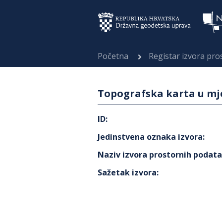
Početna
Registar izvora pr
Topografska karta u mje
ID
:
Jedinstvena oznaka izvora
:
Naziv izvora prostornih podat
Sažetak izvora
: