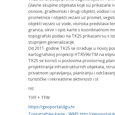
Glavne skupine objekata koje su prikazane n
osnove, građevinski i drugi objekti, vodovi i 
prometnice i objekti vezani uz promet, vegetaci
objekti vezani uz vode, visinska predstava tere
granica, okvir i opis karte s koordinatnom m
topografski podaci na TK25 prikazani su s i
stupnjem generalizacije.
Od 2011. godine TK25 se izrađuje u novoj podj
kartografskoj projekciji HTRS96/TM na elips
TK25 se koristi u poslovima prostornog planir
projektiranja infrastrukturnih objekata, str
privatnom upravljanju, planiranju i održavan
turističke i rekreativne aktivnosti i sl.
niz
TIFF + TFW
https://geoportal.dgu.hr
Topografske karte - WMS http://geoportal.d