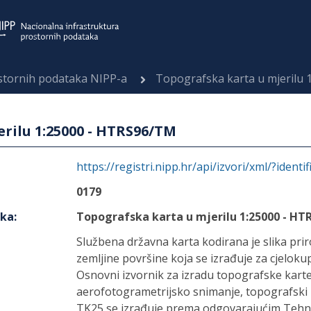
ostornih podataka NIPP-a
Topografska karta u mjerilu
rilu 1:25000 - HTRS96/TM
https://registri.nipp.hr/api/izvori/xml/?identi
0179
aka
:
Topografska karta u mjerilu 1:25000 - H
Službena državna karta kodirana je slika pri
zemljine površine koja se izrađuje za cjelok
Osnovni izvornik za izradu topografske karte
aerofotogrametrijsko snimanje, topografski po
TK25 se izrađuje prema odgovarajućim Tehni