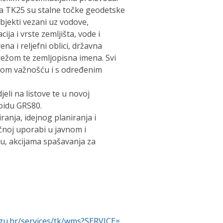
a TK25 su stalne točke geodetske
objekti vezani uz vodove,
ja i vrste zemljišta, vode i
na i reljefni oblici, državna
režom te zemljopisna imena. Svi
stom važnošću i s određenim
eli na listove te u novoj
oidu GRS80.
anja, idejnog planiranja i
učnoj uporabi u javnom i
ju, akcijama spašavanja za
gu.hr/services/tk/wms?SERVICE=