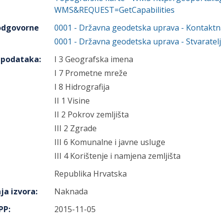
WMS&REQUEST=GetCapabilities
 odgovorne
0001
-
Državna geodetska uprava
- Kontaktn
0001
-
Državna geodetska uprava
- Stvaratelj
h podataka
:
I 3 Geografska imena
I 7 Prometne mreže
I 8 Hidrografija
II 1 Visine
II 2 Pokrov zemljišta
III 2 Zgrade
III 6 Komunalne i javne usluge
III 4 Korištenje i namjena zemljišta
Republika Hrvatska
ja izvora
:
Naknada
IPP
:
2015-11-05