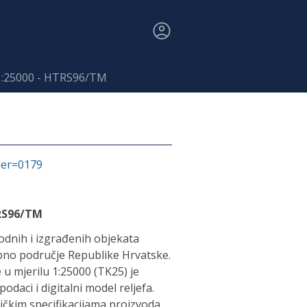
 1:25000 - HTRS96/TM
fier=0179
TRS96/TM
rodnih i izgrađenih objekata
upno područje Republike Hrvatske.
 u mjerilu 1:25000 (TK25) je
daci i digitalni model reljefa.
čkim specifikacijama proizvoda.