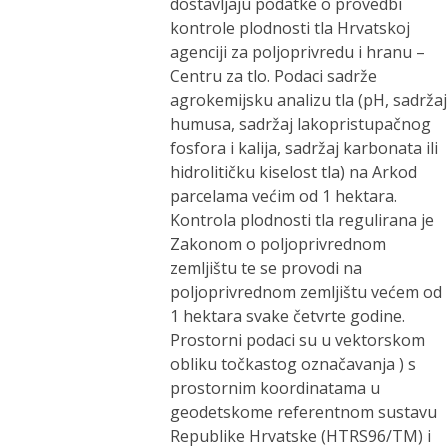
dostavljaju podatke o provedbi
kontrole plodnosti tla Hrvatskoj
agenciji za poljoprivredu i hranu –
Centru za tlo. Podaci sadrže
agrokemijsku analizu tla (pH, sadržaj
humusa, sadržaj lakopristupačnog
fosfora i kalija, sadržaj karbonata ili
hidrolitičku kiselost tla) na Arkod
parcelama većim od 1 hektara.
Kontrola plodnosti tla regulirana je
Zakonom o poljoprivrednom
zemljištu te se provodi na
poljoprivrednom zemljištu većem od
1 hektara svake četvrte godine.
Prostorni podaci su u vektorskom
obliku točkastog označavanja ) s
prostornim koordinatama u
geodetskome referentnom sustavu
Republike Hrvatske (HTRS96/TM) i