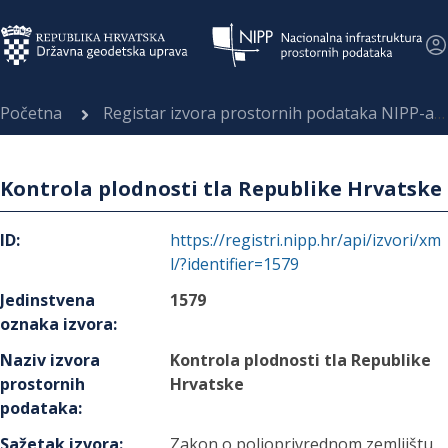
Početna
Registar izvora prostornih podataka NIPP-a
Kontrola plodnosti tla Republike Hrvatske
ID
:
https://registri.nipp.hr/api/izvori/xm
l/?identifier=1579
Jedinstvena
1579
oznaka izvora
:
Naziv izvora
Kontrola plodnosti tla Republike
prostornih
Hrvatske
podataka
:
Sažetak izvora
:
Zakon o poljoprivrednom zemljištu