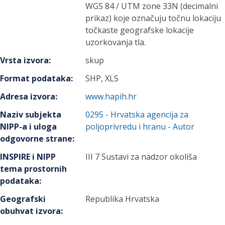
WGS 84 / UTM zone 33N (decimalni
prikaz) koje označuju točnu lokaciju
točkaste geografske lokacije
uzorkovanja tla.
Vrsta izvora
:
skup
Format podataka
:
SHP, XLS
Adresa izvora
:
www.hapih.hr
Naziv subjekta
0295
-
Hrvatska agencija za
NIPP-a i uloga
poljoprivredu i hranu
- Autor
odgovorne strane
:
INSPIRE i NIPP
III 7 Sustavi za nadzor okoliša
tema prostornih
podataka
:
Geografski
Republika Hrvatska
obuhvat izvora
: