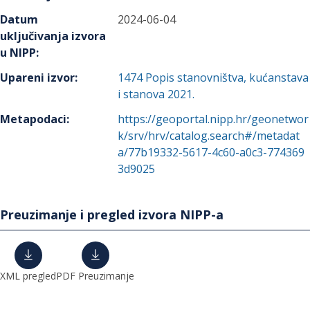
Datum
2024-06-04
uključivanja izvora
u NIPP
:
Upareni izvor
:
1474
Popis stanovništva, kućanstava
i stanova 2021.
Metapodaci
:
https://geoportal.nipp.hr/geonetwor
k/srv/hrv/catalog.search#/metadat
a/77b19332-5617-4c60-a0c3-774369
3d9025
Preuzimanje i pregled izvora NIPP-a
XML pregled
PDF Preuzimanje