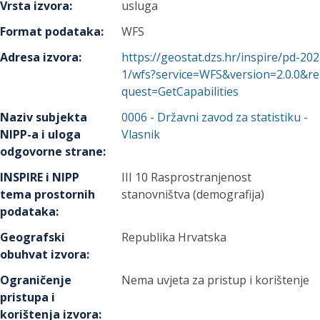
Vrsta izvora
:
usluga
Format podataka
:
WFS
Adresa izvora
:
https://geostat.dzs.hr/inspire/pd-202
1/wfs?service=WFS&version=2.0.0&re
quest=GetCapabilities
Naziv subjekta
0006
-
Državni zavod za statistiku
-
NIPP-a i uloga
Vlasnik
odgovorne strane
:
INSPIRE i NIPP
III 10 Rasprostranjenost
tema prostornih
stanovništva (demografija)
podataka
:
Geografski
Republika Hrvatska
obuhvat izvora
:
Ograničenje
Nema uvjeta za pristup i korištenje
pristupa i
korištenja izvora
: