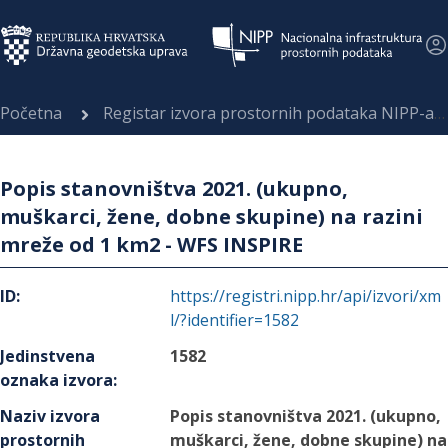
Početna
Registar izvora prostornih podataka NIPP-a
Popis stanovništva 2021. (ukupno,
muškarci, žene, dobne skupine) na razini
mreže od 1 km2 - WFS INSPIRE
ID
:
https://registri.nipp.hr/api/izvori/xm
l/?identifier=1582
Jedinstvena
1582
oznaka izvora
:
Naziv izvora
Popis stanovništva 2021. (ukupno,
prostornih
muškarci, žene, dobne skupine) na