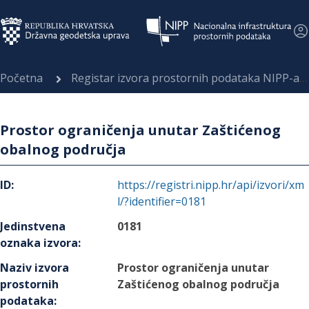
Početna
Registar izvora prostornih podataka NIPP-a
Prostor ograničenja unutar Zaštićenog
obalnog područja
ID
:
https://registri.nipp.hr/api/izvori/xm
l/?identifier=0181
Jedinstvena
0181
oznaka izvora
:
Naziv izvora
Prostor ograničenja unutar
prostornih
Zaštićenog obalnog područja
podataka
: