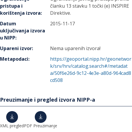
pristupa i
članku 13 stavku 1 točki (e) INSPIRE
korištenja izvora
:
Direktive.
Datum
2015-11-17
uključivanja izvora
u NIPP
:
Upareni izvor
:
Nema uparenih izvora!
Metapodaci
:
https://geoportal.nipp.hr/geonetwor
k/srv/hrv/catalog.search#/metadat
a/50f6e26d-9c12-4e3e-a80d-964cad8
cd508
Preuzimanje i pregled izvora NIPP-a
XML pregled
PDF Preuzimanje