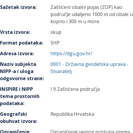
Sažetak izvora
:
Zaštićeni obalni pojas (ZOP) kao
područje udaljeno 1000 m od obale u
kopno i 300 m u more.
Vrsta izvora
:
skup
Format podataka
:
SHP
Adresa izvora
:
https://dgu.gov.hr/
Naziv subjekta
0001
-
Državna geodetska uprava
-
NIPP-a i uloga
Stvaratelj
odgovorne strane
:
INSPIRE i NIPP
I 9 Zaštićena područja
tema prostornih
podataka
:
Geografski
Republika Hrvatska
obuhvat izvora
:
Ograničenje
Ograničenje javnog pristupa prema