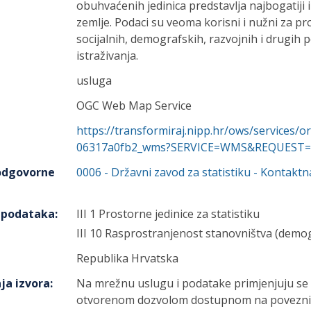
obuhvaćenih jedinica predstavlja najbogatiji
zemlje. Podaci su veoma korisni i nužni za p
socijalnih, demografskih, razvojnih i drugih p
istraživanja.
usluga
OGC Web Map Service
https://transformiraj.nipp.hr/ows/services/
06317a0fb2_wms?SERVICE=WMS&REQUEST=Ge
 odgovorne
0006
-
Državni zavod za statistiku
- Kontaktn
h podataka
:
III 1 Prostorne jedinice za statistiku
III 10 Rasprostranjenost stanovništva (demog
Republika Hrvatska
ja izvora
:
Na mrežnu uslugu i podatake primjenjuju se 
otvorenom dozvolom dostupnom na poveznici