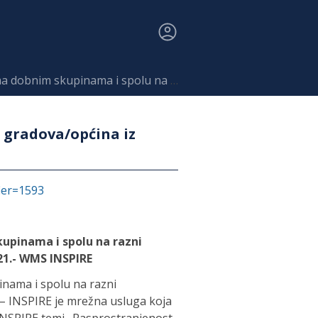
 razni gradova/općina iz Popisa stanovništva 2021.- WMS INSPIRE
 gradova/općina iz
fier=1593
upinama i spolu na razni
21.- WMS INSPIRE
nama i spolu na razni
 – INSPIRE je mrežna usluga koja