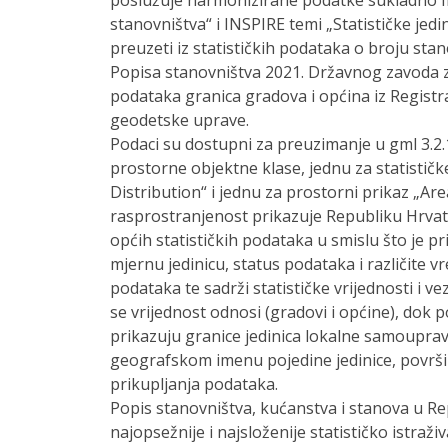
poslužuje harmonizirane podatke sukladno 
stanovništva“ i INSPIRE temi „Statističke jedin
preuzeti iz statističkih podataka o broju sta
Popisa stanovništva 2021. Državnog zavoda za
podataka granica gradova i općina iz Registr
geodetske uprave.
Podaci su dostupni za preuzimanje u gml 3.2.1
prostorne objektne klase, jednu za statističke
Distribution“ i jednu za prostorni prikaz „Area
rasprostranjenost prikazuje Republiku Hrvats
općih statističkih podataka u smislu što je 
mjernu jedinicu, status podataka i različite 
podataka te sadrži statističke vrijednosti i ve
se vrijednost odnosi (gradovi i općine), dok p
prikazuju granice jedinica lokalne samoupra
geografskom imenu pojedine jedinice, površi
prikupljanja podataka.
Popis stanovništva, kućanstva i stanova u Re
najopsežnije i najsloženije statističko istraž