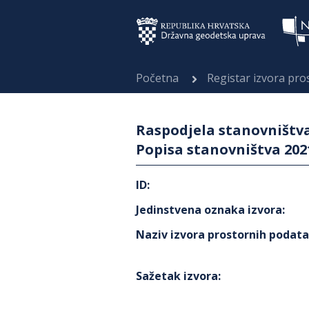
Početna
Registar izvora pr
Raspodjela stanovništv
Popisa stanovništva 202
ID
:
Jedinstvena oznaka izvora
:
Naziv izvora prostornih podat
Sažetak izvora
: