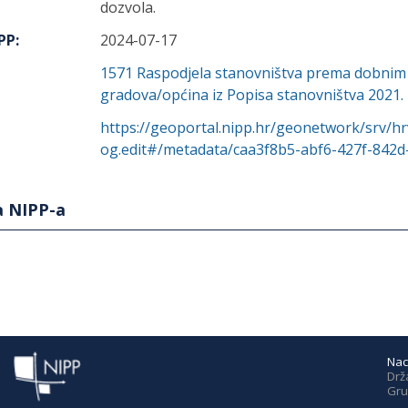
dozvola.
IPP
:
2024-07-17
1571
Raspodjela stanovništva prema dobnim 
gradova/općina iz Popisa stanovništva 2021.
https://geoportal.nipp.hr/geonetwork/srv/hr
og.edit#/metadata/caa3f8b5-abf6-427f-842
a NIPP-a
Nac
Drž
Gru