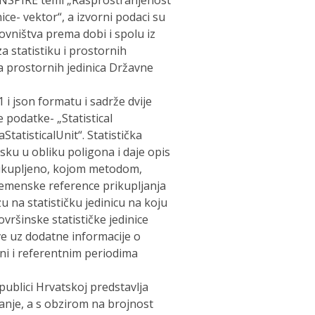
INSPIRE temi „Rasprostranjenost
ice- vektor“, a izvorni podaci su
novništva prema dobi i spolu iz
 statistiku i prostornih
a prostornih jedinica Državne
 i json formatu i sadrže dvije
 podatke- „Statistical
StatisticalUnit“. Statistička
ku u obliku poligona i daje opis
prikupljeno, kojom metodom,
vremenske reference prikupljanja
zu na statističku jedinicu na koju
ovršinske statističke jedinice
ve uz dodatne informacije o
ni i referentnim periodima
publici Hrvatskoj predstavlja
ivanje, a s obzirom na brojnost