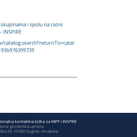
skupinama i spolu na razni
 - INSPIRE
v/catalog.search?returnTo=catal
d-93b976399739
ionalna kontaktna točka za NIPP i INSPIRE
avna geodetska uprava
ška 20, 10 000 Zagreb, Hrvatska