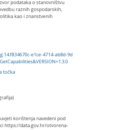
 izvor podataka o stanovništvu
rovedbu raznih gospodarskih,
olitika kao i znanstvenih
org.14.f834670c-e1ce-4714-ab8d-9d
tCapabilities&VERSION=1.3.0
a točka
rafija)
uvjeti korištenja navedeni pod
 https://data.gov.hr/otvorena-