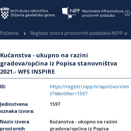
Početna
Registar izvora prostornih podataka NIPP-a
Kućanstva - ukupno na razini
gradova/općina iz Popisa stanovništva
2021.- WFS INSPIRE
ID
:
https://registri.nipp.hr/api/izvori/xm
l/?identifier=1597
Jedinstvena
1597
oznaka izvora
:
Naziv izvora
Kućanstva - ukupno na razini
prostornih
gradova/općina iz Popisa