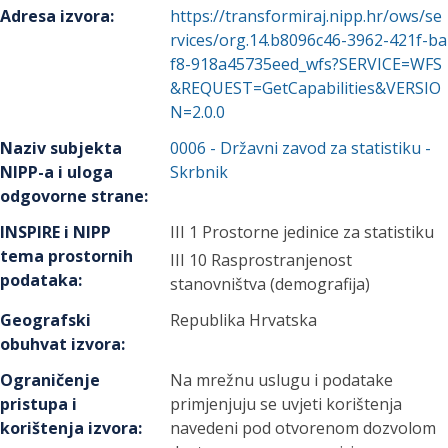
Adresa izvora
:
https://transformiraj.nipp.hr/ows/se
rvices/org.14.b8096c46-3962-421f-ba
f8-918a45735eed_wfs?SERVICE=WFS
&REQUEST=GetCapabilities&VERSIO
N=2.0.0
Naziv subjekta
0006
-
Državni zavod za statistiku
-
NIPP-a i uloga
Skrbnik
odgovorne strane
:
INSPIRE i NIPP
III 1 Prostorne jedinice za statistiku
tema prostornih
III 10 Rasprostranjenost
podataka
:
stanovništva (demografija)
Geografski
Republika Hrvatska
obuhvat izvora
:
Ograničenje
Na mrežnu uslugu i podatake
pristupa i
primjenjuju se uvjeti korištenja
korištenja izvora
:
navedeni pod otvorenom dozvolom