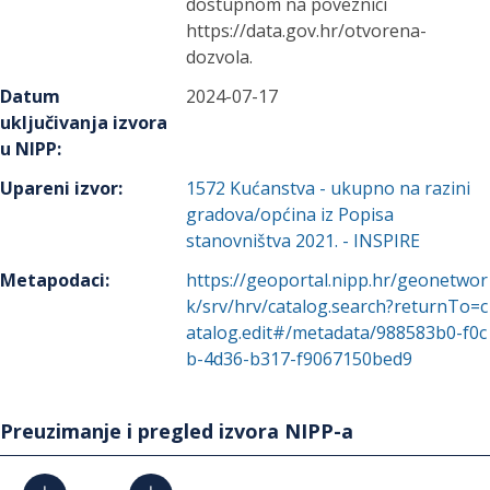
dostupnom na poveznici
https://data.gov.hr/otvorena-
dozvola.
Datum
2024-07-17
uključivanja izvora
u NIPP
:
Upareni izvor
:
1572
Kućanstva - ukupno na razini
gradova/općina iz Popisa
stanovništva 2021. - INSPIRE
Metapodaci
:
https://geoportal.nipp.hr/geonetwor
k/srv/hrv/catalog.search?returnTo=c
atalog.edit#/metadata/988583b0-f0c
b-4d36-b317-f9067150bed9
Preuzimanje i pregled izvora NIPP-a