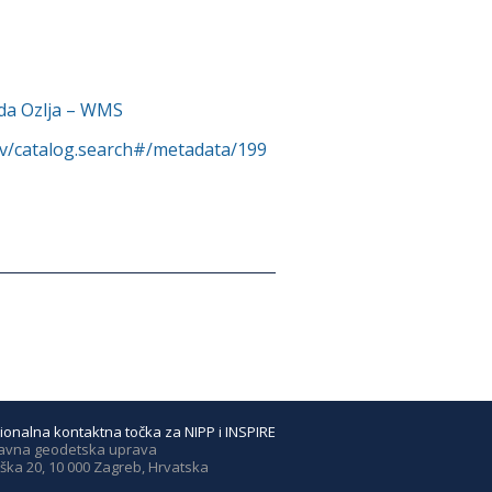
da Ozlja – WMS
rv/catalog.search#/metadata/199
ionalna kontaktna točka za NIPP i INSPIRE
avna geodetska uprava
ška 20, 10 000 Zagreb, Hrvatska