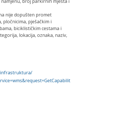
a, namjenu, broj parkirnih mjesta i
ima nije dopušten promet
 pločnicima, pješačkim i
ubama, biciklističkim cestama i
egorija, lokacija, oznaka, naziv,
infrastruktura/
?service=wms&request=GetCapabilit