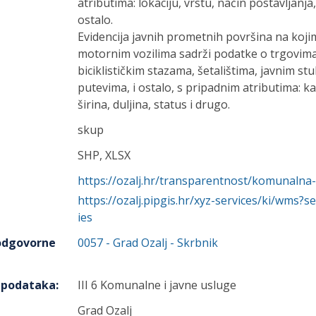
atributima: lokaciju, vrstu, način postavljanj
ostalo.
Evidencija javnih prometnih površina na koj
motornim vozilima sadrži podatke o trgovima,
biciklističkim stazama, šetalištima, javnim st
putevima, i ostalo, s pripadnim atributima: kat
širina, duljina, status i drugo.
skup
SHP, XLSX
https://ozalj.hr/transparentnost/komunalna-
https://ozalj.pipgis.hr/xyz-services/ki/wms
ies
 odgovorne
0057
-
Grad Ozalj
- Skrbnik
h podataka
:
III 6 Komunalne i javne usluge
Grad Ozalj