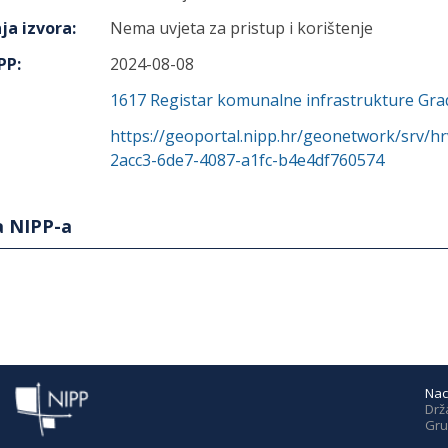
ja izvora
:
Nema uvjeta za pristup i korištenje
IPP
:
2024-08-08
1617
Registar komunalne infrastrukture Gra
https://geoportal.nipp.hr/geonetwork/srv/h
2acc3-6de7-4087-a1fc-b4e4df760574
a NIPP-a
Nac
Drž
Gru