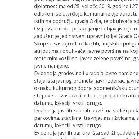
djelatnostima od 25. veljače 2019. godine i 27
odlukom se utvrđuju komunalne djelatnosti, nj
istih na području grada Ozlja, te obuhvaća a
Ozlja. Za izradu, prikupljanje i objavljivanje
zadužen je Jedinstveni upravni odjel Grada Oz
Skup se sastoji od točkastih, linijskih i poli
atributima i obuhvaća: javne površine na ko
motornim vozilima, javne zelene površine, g
javne namjene.
Evidencija građevina i uređaja javne namjen
stajališta javnog prometa, javni zdenac, javn
oznaku kulturnog dobra, spomenik/skulpturu, 
stupove za zastave i ostalo, s pripadnim atrib
datumu, lokaciji, vrsti i drugo.
Evidencija javnih zelenih površina sadrži pod
parkovima, stablima, travnjacima i živicama, 
datumu, lokaciji, vrsti i drugo.
Evidencija javnih parkirališta sadrži podatke 