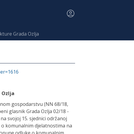
kture Grada Ozlja
fier=1616
 Ozlja
alnom gospodarstvu (NN 68/18,
beni glasnik Grada Ozlja 02/18 -
 na svojoj 15. sjednici održanoj
ku o komunalnim djelatnostima na
i dopune odluke o komunalnim