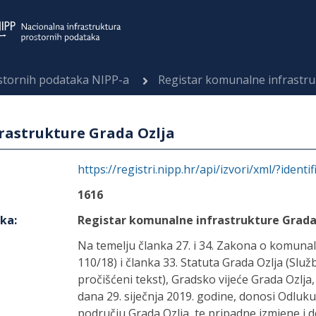
ostornih podataka NIPP-a
Registar komunalne infrastru
rastrukture Grada Ozlja
https://registri.nipp.hr/api/izvori/xml/?identi
1616
aka
:
Registar komunalne infrastrukture Grada
Na temelju članka 27. i 34. Zakona o komun
110/18) i članka 33. Statuta Grada Ozlja (Služ
pročišćeni tekst), Gradsko vijeće Grada Ozlja,
dana 29. siječnja 2019. godine, donosi Odlu
području Grada Ozlja, te pripadne izmjene 