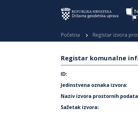
Početna
Registar izvora pr
Registar komunalne inf
ID
:
Jedinstvena oznaka izvora
:
Naziv izvora prostornih podat
Sažetak izvora
: