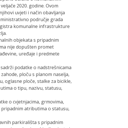
. veljače 2020. godine. Ovom
ihovi uvjeti i način obavljanja
dministrativno područje grada
 registra komunalne infrastrukture
lja.
gonalnih objekata s pripadnim
jima nije dopušten promet
rađevine, uređaje i predmete
e sadrži podatke o nadstrešnicama
e zahode, ploču s planom naselja,
oglasne ploče, stalke za bicikle,
utima o tipu, nazivu, statusu,
atke o cvjetnjacima, grmovima,
s pripadnim atributima o statusu,
javnih parkirališta s pripadnim