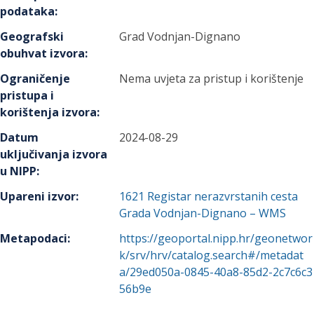
podataka
:
Geografski
Grad Vodnjan-Dignano
obuhvat izvora
:
Ograničenje
Nema uvjeta za pristup i korištenje
pristupa i
korištenja izvora
:
Datum
2024-08-29
uključivanja izvora
u NIPP
:
Upareni izvor
:
1621
Registar nerazvrstanih cesta
Grada Vodnjan-Dignano – WMS
Metapodaci
:
https://geoportal.nipp.hr/geonetwor
k/srv/hrv/catalog.search#/metadat
a/29ed050a-0845-40a8-85d2-2c7c6c3
56b9e