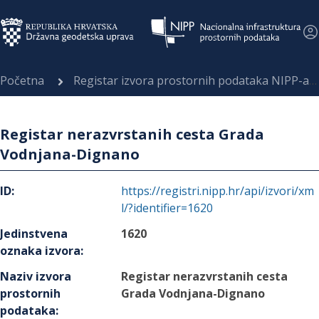
Početna
Registar izvora prostornih podataka NIPP-a
Registar nerazvrstanih cesta Grada
Vodnjana-Dignano
ID
:
https://registri.nipp.hr/api/izvori/xm
l/?identifier=1620
Jedinstvena
1620
oznaka izvora
:
Naziv izvora
Registar nerazvrstanih cesta
prostornih
Grada Vodnjana-Dignano
podataka
: