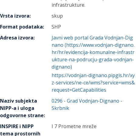
infrastrukture.
Vrsta izvora
:
skup
Format podataka
:
SHP
Adresa izvora
:
Javni web portal Grada Vodnjan-Dig
nano (https://www.vodnjan-dignano.
hr/hr/evidencija-komunalne-infrastr
ukture-na-podrucju-grada-vodnjan-
dignano)
https://vodnjan-dignano.pipgis.hr/xy
z-services/ne-ce/wms?service=wms&
request=GetCapabilities
Naziv subjekta
0296
-
Grad Vodnjan-Dignano
-
NIPP-a i uloga
Skrbnik
odgovorne strane
:
INSPIRE i NIPP
I 7 Prometne mreže
tema prostornih