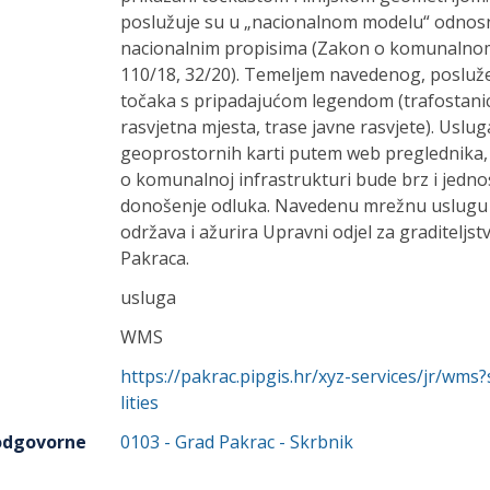
poslužuje su u „nacionalnom modelu“ odnos
nacionalnim propisima (Zakon o komunalno
110/18, 32/20). Temeljem navedenog, posluže
točaka s pripadajućom legendom (trafostanic
rasvjetna mjesta, trase javne rasvjete). Uslu
geoprostornih karti putem web preglednika, 
o komunalnoj infrastrukturi bude brz i jedno
donošenje odluka. Navedenu mrežnu uslugu pr
održava i ažurira Upravni odjel za graditeljs
Pakraca.
usluga
WMS
https://pakrac.pipgis.hr/xyz-services/jr/w
lities
 odgovorne
0103
-
Grad Pakrac
- Skrbnik