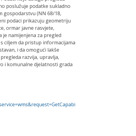
no poslužuje podatke sukladno
m gospodarstvu (NN 68/18,
ni podaci prikazuju geometriju
e, ormar javne rasvjete,
ga je namijenjena za pregled
s ciljem da pristup informacijama
stavan, i da omogući lakše
egleda razvija, upravlja,
tvo i komunalne djelatnosti grada
ms?service=wms&request=GetCapabi