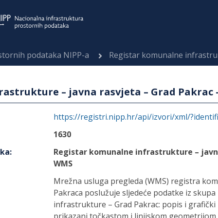
ostornih podataka NIPP-a
Registar komunalne infrastrukture 
astrukture – javna rasvjeta – Grad Pakrac
https://registri.nipp.hr/api/izvori/xml/?identi
1630
aka
:
Registar komunalne infrastrukture – javn
WMS
Mrežna usluga pregleda (WMS) registra kom
Pakraca poslužuje sljedeće podatke iz skup
infrastrukture – Grad Pakrac: popis i grafički
prikazani točkastom i linijskom geometrijom.