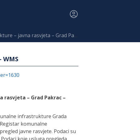
– javna rasvjeta – Grad Pakrac – WMS
 – WMS
fier=1630
a rasvjeta – Grad Pakrac –
unalne infrastrukture Grada
a Registar komunalne
 pregled javne rasvjete. Podaci su
 Podaci koje usluga pregleda