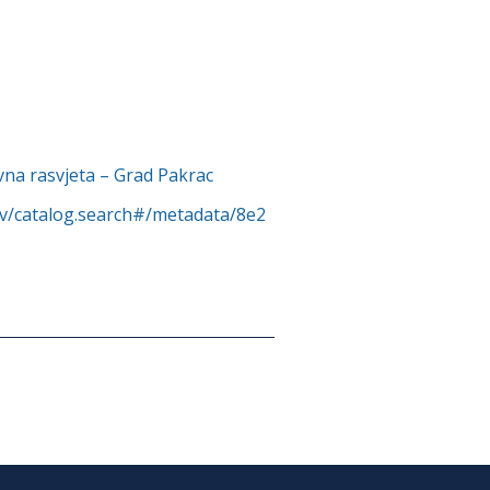
vna rasvjeta – Grad Pakrac
rv/catalog.search#/metadata/8e2