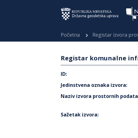
Početna
Registar izvora pr
Registar komunalne infr
ID
:
Jedinstvena oznaka izvora
:
Naziv izvora prostornih podat
Sažetak izvora
: