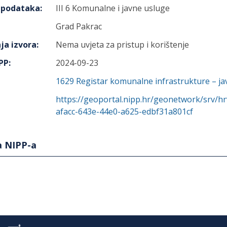
h podataka
:
III 6 Komunalne i javne usluge
Grad Pakrac
ja izvora
:
Nema uvjeta za pristup i korištenje
IPP
:
2024-09-23
1629
Registar komunalne infrastrukture – ja
https://geoportal.nipp.hr/geonetwork/srv/h
afacc-643e-44e0-a625-edbf31a801cf
a NIPP-a