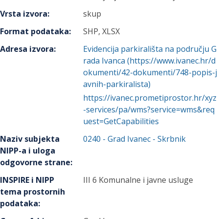
Vrsta izvora
:
skup
Format podataka
:
SHP, XLSX
Adresa izvora
:
Evidencija parkirališta na području G
rada Ivanca (https://www.ivanec.hr/d
okumenti/42-dokumenti/748-popis-j
avnih-parkiralista)
https://ivanec.prometiprostor.hr/xyz
-services/pa/wms?service=wms&req
uest=GetCapabilities
Naziv subjekta
0240
-
Grad Ivanec
- Skrbnik
NIPP-a i uloga
odgovorne strane
:
INSPIRE i NIPP
III 6 Komunalne i javne usluge
tema prostornih
podataka
: