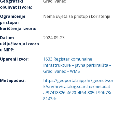
Geografski
Grad Ivanec
obuhvat izvora
:
Ograničenje
Nema uvjeta za pristup i korištenje
pristupa i
korištenja izvora
:
Datum
2024-09-23
uključivanja izvora
u NIPP
:
Upareni izvor
:
1633
Registar komunalne
infrastrukture – javna parkirališta –
Grad Ivanec – WMS
Metapodaci
:
https://geoportal.nipp.hr/geonetwor
k/srv/hrv/catalog.search#/metadat
a/97418826-4620-4f64-805d-90b78c
8143dc