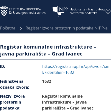
Početna
Registar izvora prostornih podataka NIPP-a
Registar komunalne infrastrukture –
javna parkirališta – Grad Ivanec
ID
:
https://registri.nipp.hr/api/izvori/xm
l/?identifier=1632
Jedinstvena
1632
oznaka izvora
:
Naziv izvora
Registar komunalne
prostornih
infrastrukture – javna
podataka
:
parkirališta – Grad Ivanec