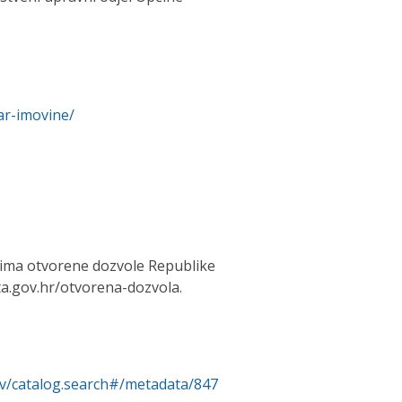
tar-imovine/
tima otvorene dozvole Republike
a.gov.hr/otvorena-dozvola.
rv/catalog.search#/metadata/847