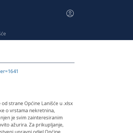
šće
fier=1641
 od strane Općine Lanišće u .xlsx
tke o vrstama nekretnina,
njen je svim zainteresiranim
vito ažurira. Za prikupljanje,
stveni upravni odjel Općine