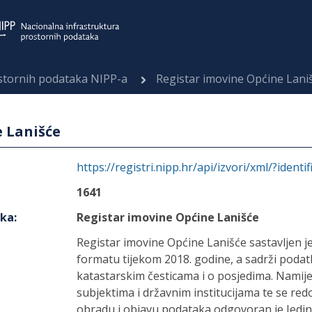
ostornih podataka NIPP-a
Registar imovine Općine Lani
 Lanišće
https://registri.nipp.hr/api/izvori/xml/?identi
1641
aka
:
Registar imovine Općine Lanišće
Registar imovine Općine Lanišće sastavljen je
formatu tijekom 2018. godine, a sadrži poda
katastarskim česticama i o posjedima. Namije
subjektima i državnim institucijama te se redo
obradu i objavu podataka odgovoran je Jedin