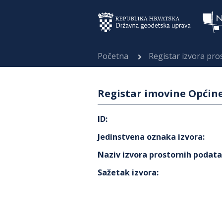
Početna
Registar izvora pr
Registar imovine Općine
ID
:
Jedinstvena oznaka izvora
:
Naziv izvora prostornih podat
Sažetak izvora
: