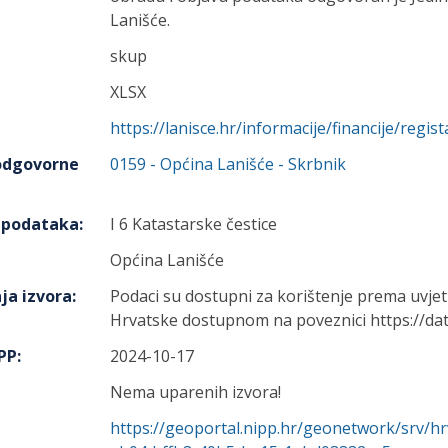
Lanišće.
skup
XLSX
https://lanisce.hr/informacije/financije/regis
 odgovorne
0159
-
Općina Lanišće
- Skrbnik
h podataka
:
I 6 Katastarske čestice
Općina Lanišće
ja izvora
:
Podaci su dostupni za korištenje prema uvje
Hrvatske dostupnom na poveznici https://dat
IPP
:
2024-10-17
Nema uparenih izvora!
https://geoportal.nipp.hr/geonetwork/srv/h