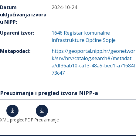
Datum
2024-10-24
uključivanja izvora
u NIPP
:
Upareni izvor
:
1646
Registar komunalne
infrastrukture Općine Sopje
Metapodaci
:
https://geoportal.nipp.hr/geonetwor
k/srv/hrv/catalog.search#/metadat
a/df36ab10-ca13-48a5-bed1-a71684f
73c47
Preuzimanje i pregled izvora NIPP-a
XML pregled
PDF Preuzimanje