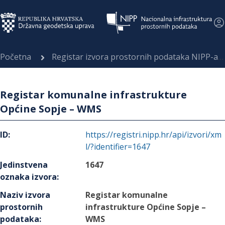
Početna
Registar izvora prostornih podataka NIPP-a
Registar komunalne infrastrukture
Općine Sopje – WMS
ID
:
https://registri.nipp.hr/api/izvori/xm
l/?identifier=1647
Jedinstvena
1647
oznaka izvora
:
Naziv izvora
Registar komunalne
prostornih
infrastrukture Općine Sopje –
podataka
:
WMS