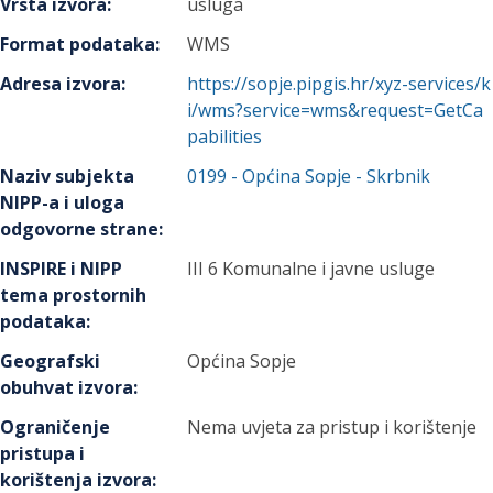
Vrsta izvora
:
usluga
Format podataka
:
WMS
Adresa izvora
:
https://sopje.pipgis.hr/xyz-services/k
i/wms?service=wms&request=GetCa
pabilities
Naziv subjekta
0199
-
Općina Sopje
- Skrbnik
NIPP-a i uloga
odgovorne strane
:
INSPIRE i NIPP
III 6 Komunalne i javne usluge
tema prostornih
podataka
:
Geografski
Općina Sopje
obuhvat izvora
:
Ograničenje
Nema uvjeta za pristup i korištenje
pristupa i
korištenja izvora
: