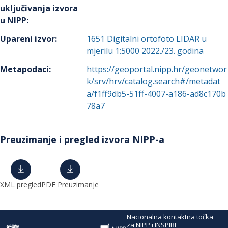
uključivanja izvora
u NIPP
:
Upareni izvor
:
1651
Digitalni ortofoto LIDAR u
mjerilu 1:5000 2022./23. godina
Metapodaci
:
https://geoportal.nipp.hr/geonetwor
k/srv/hrv/catalog.search#/metadat
a/f1ff9db5-51ff-4007-a186-ad8c170b
78a7
Preuzimanje i pregled izvora NIPP-a
XML pregled
PDF Preuzimanje
Nacionalna kontaktna točka
za NIPP i INSPIRE