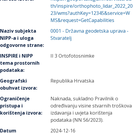
th/inspire/orthophoto_lidar_2022_20
23/wms?authKey=12345&service=W
MS&request=GetCapabilities
Naziv subjekta
0001
-
Državna geodetska uprava
-
NIPP-a i uloga
Stvaratelj
odgovorne strane
:
INSPIRE i NIPP
II 3 Ortofotosnimke
tema prostornih
podataka
:
Geografski
Republika Hrvatska
obuhvat izvora
:
Ograničenje
Naknada, sukladno Pravilnik o
pristupa i
određivanju visine stvarnih troškova
korištenja izvora
:
izdavanja i uvjeta korištenja
podataka (NN 56/2023).
Datum
2024-12-16