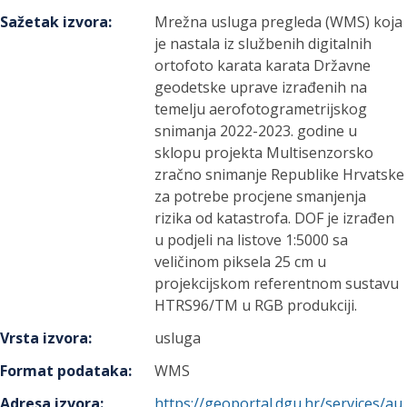
Sažetak izvora
:
Mrežna usluga pregleda (WMS) koja
je nastala iz službenih digitalnih
ortofoto karata karata Državne
geodetske uprave izrađenih na
temelju aerofotogrametrijskog
snimanja 2022-2023. godine u
sklopu projekta Multisenzorsko
zračno snimanje Republike Hrvatske
za potrebe procjene smanjenja
rizika od katastrofa. DOF je izrađen
u podjeli na listove 1:5000 sa
veličinom piksela 25 cm u
projekcijskom referentnom sustavu
HTRS96/TM u RGB produkciji.
Vrsta izvora
:
usluga
Format podataka
:
WMS
Adresa izvora
:
https://geoportal.dgu.hr/services/au