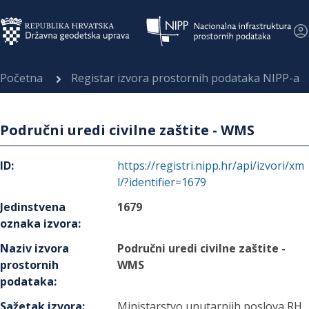
Početna
Registar izvora prostornih podataka NIPP-a
Područni uredi civilne zaštite - WMS
ID
:
https://registri.nipp.hr/api/izvori/xm
l/?identifier=1679
Jedinstvena
1679
oznaka izvora
:
Naziv izvora
Područni uredi civilne zaštite -
prostornih
WMS
podataka
:
Sažetak izvora
:
Ministarstvo unutarnjih poslova RH,