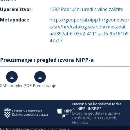
Upareni izvor
:
1392
Područni uredi civilne zaštite
Metapodaci
:
https://geoportal.nipp.hr/geonetwor
k/srv/hrv/catalog.search#/metadat
a/d397aff6-03b2-4111-acf6-9b161b9
47a17
Preuzimanje i pregled izvora NIPP-a
XML pregled
PDF Preuzimanje
Nacionalna kontaktna točka
za NIPP i INSPIRE
Državna geodetska uprava
Gruška 20, 10 000 Zagreb,
Hrvatska
Nadogradnja ove stranice sufinancirana je