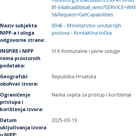
rvices/org.8.9bec8b66-293d-4116-86
8f-64a6cad0b6a6_wms?SERVICE=WM
S&Request=GetCapabilities
Naziv subjekta
0046
-
Ministarstvo unutarnjih
NIPP-a i uloga
poslova
- Kontaktna točka
odgovorne strane
:
INSPIRE i NIPP
III 6 Komunalne i javne usluge
tema prostornih
podataka
:
Geografski
Republika Hrvatska
obuhvat izvora
:
Ograničenje
Nema uvjeta za pristup i korištenje
pristupa i
korištenja izvora
:
Datum
2025-03-19
uključivanja izvora
u NIPP
: