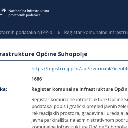
ostornih podataka NIPP-a
Registar komunalne infrastr
rastrukture Općine Suhopolje
https://registri.nipp.hr/api/izvori/xml/?identi
1686
aka
:
Registar komunalne infrastrukture Općin
Registar komunalne infrastrukture Općine Suh
podataka: popis i grafički pregled javnih zele
rekreacijskih prostora, građevina i uređaja j
javna parkirališta na administrativnom podru
komunalne infrastrukture Općine Suhopolje 