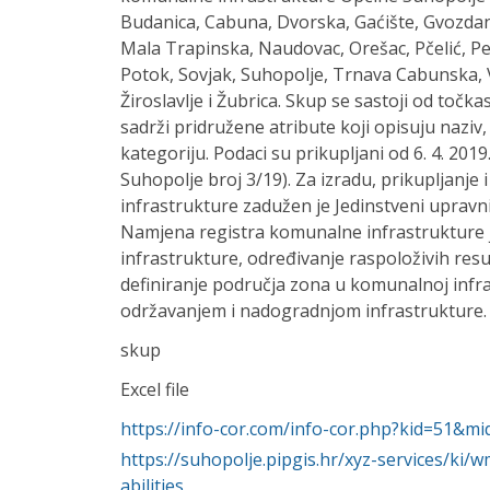
Budanica, Cabuna, Dvorska, Gaćište, Gvozdan
Mala Trapinska, Naudovac, Orešac, Pčelić, Pe
Potok, Sovjak, Suhopolje, Trnava Cabunska, 
Žiroslavlje i Žubrica. Skup se sastoji od točka
sadrži pridružene atribute koji opisuju naziv, 
kategoriju. Podaci su prikupljani od 6. 4. 201
Suhopolje broj 3/19). Za izradu, prikupljanje 
infrastrukture zadužen je Jedinstveni upravn
Namjena registra komunalne infrastrukture 
infrastrukture, određivanje raspoloživih resu
definiranje područja zona u komunalnoj infra
održavanjem i nadogradnjom infrastrukture.
skup
Excel file
https://info-cor.com/info-cor.php?kid=51&mi
https://suhopolje.pipgis.hr/xyz-services/k
abilities