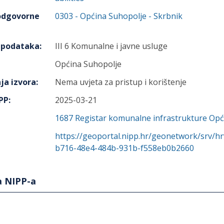
 odgovorne
0303
-
Općina Suhopolje
- Skrbnik
h podataka
:
III 6 Komunalne i javne usluge
Općina Suhopolje
ja izvora
:
Nema uvjeta za pristup i korištenje
IPP
:
2025-03-21
1687
Registar komunalne infrastrukture Op
https://geoportal.nipp.hr/geonetwork/srv/h
b716-48e4-484b-931b-f558eb0b2660
a NIPP-a