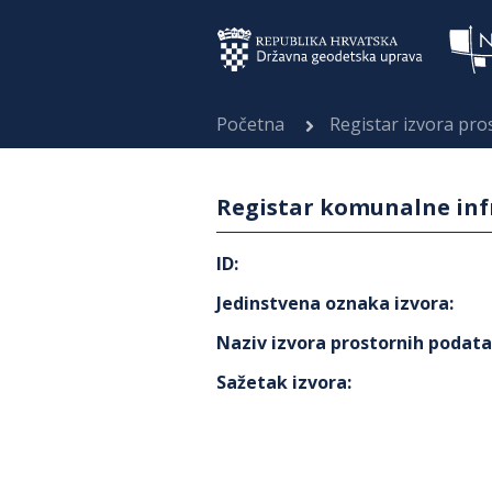
Početna
Registar izvora pr
Registar komunalne inf
ID
:
Jedinstvena oznaka izvora
:
Naziv izvora prostornih podat
Sažetak izvora
: