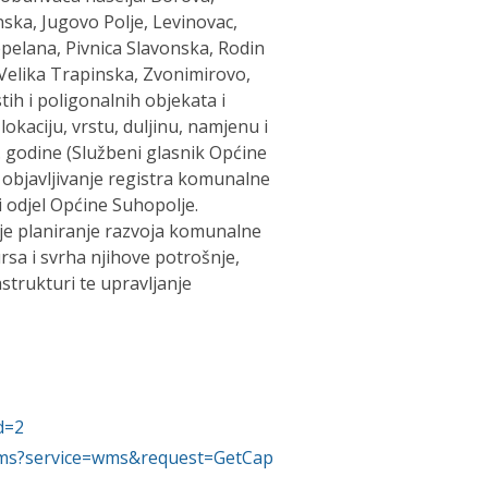
ska, Jugovo Polje, Levinovac,
pelana, Pivnica Slavonska, Rodin
Velika Trapinska, Zvonimirovo,
stih i poligonalnih objekata i
lokaciju, vrstu, duljinu, namjenu i
9. godine (Službeni glasnik Općine
i objavljivanje registra komunalne
i odjel Općine Suhopolje.
je planiranje razvoja komunalne
rsa i svrha njihove potrošnje,
strukturi te upravljanje
d=2
i/wms?service=wms&request=GetCap