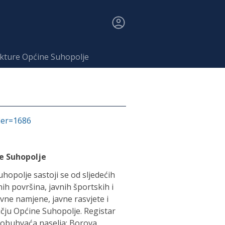
ukture Općine Suhopolje
fier=1686
e Suhopolje
opolje sastoji se od sljedećih
nih površina, javnih športskih i
avne namjene, javne rasvjete i
čju Općine Suhopolje. Registar
obuhvaća naselja: Borova,