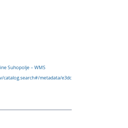
ćine Suhopolje – WMS
rv/catalog.search#/metadata/e3dc