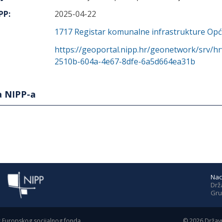
IPP
:
2025-04-22
1717
Registar komunalne infrastrukture Opći
https://geoportal.nipp.hr/geonetwork/srv/h
2510b-604a-4e67-8dfe-6a5d664ea31b
a NIPP-a
Nac
Drž
Gru
z Europskog socijalnog fonda.
©
2026
Državn