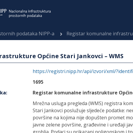
ostornih podataka NIPP-a
Registar komunalne infrastruk
rastrukture Općine Stari Jankovci – WMS
https://registri.nipp.hr/api/izvori/xml/?identi
1695
aka
:
Registar komunalne infrastrukture Općin
Mrežna usluga pregleda (WMS) registra kom
Stari Jankovci poslužuje sljedeće podatke: n
površine na kojima nije dopušten promet moto
javne zelene površine, građevine i uređaji ja
groblja. Podaci su prikazani poligonskom i 