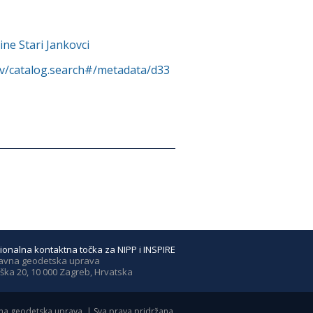
ne Stari Jankovci
rv/catalog.search#/metadata/d33
ionalna kontaktna točka za NIPP i INSPIRE
avna geodetska uprava
ška 20, 10 000 Zagreb, Hrvatska
a geodetska uprava. | Sva prava pridržana.