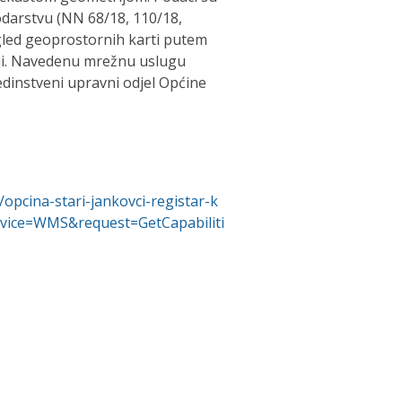
arstvu (NN 68/18, 110/18,
egled geoprostornih karti putem
iji. Navedenu mrežnu uslugu
Jedinstveni upravni odjel Općine
opcina-stari-jankovci-registar-k
vice=WMS&request=GetCapabiliti