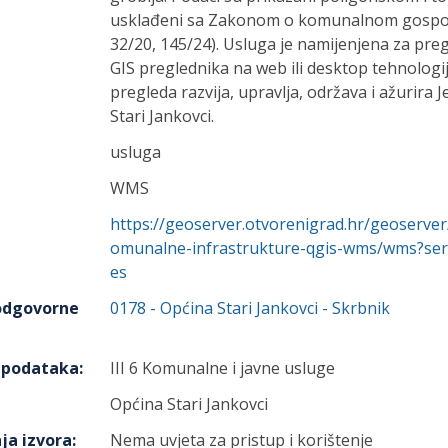
usklađeni sa Zakonom o komunalnom gospod
32/20, 145/24). Usluga je namijenjena za pr
GIS preglednika na web ili desktop tehnolog
pregleda razvija, upravlja, održava i ažurira 
Stari Jankovci.
usluga
WMS
https://geoserver.otvorenigrad.hr/geoserver/
omunalne-infrastrukture-qgis-wms/wms?ser
es
 odgovorne
0178
-
Općina Stari Jankovci
- Skrbnik
h podataka
:
III 6 Komunalne i javne usluge
Općina Stari Jankovci
ja izvora
:
Nema uvjeta za pristup i korištenje