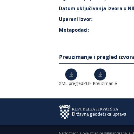
Datum uključivanja izvora u N
Upareni izvor
:
Metapodaci
:
Preuzimanje i pregled izvor
XML pregled
PDF Preuzimanje
Nadogradnja ove stranice sufinancirana je i