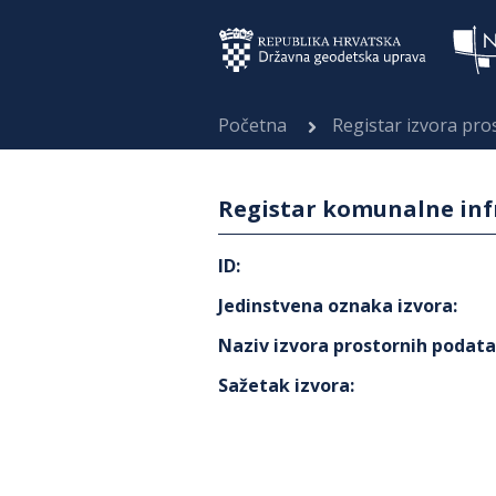
Početna
Registar izvora pr
Registar komunalne inf
ID
:
Jedinstvena oznaka izvora
:
Naziv izvora prostornih podat
Sažetak izvora
: