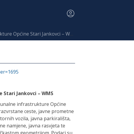
ture Općine Stari Jankovci – WMS
fier=1695
e Stari Jankovci – WMS
unalne infrastrukture Općine
erazvrstane ceste, javne prometne
rnih vozila, javna parkirališta,
vne namjene, javna rasvjeta te
točkastom geometrijom. Podaci su