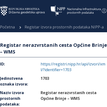
Početna
Registar izvora prostornih podataka NIPP-a
Registar nerazvrstanih cesta Općine Brinje
– WMS
ID
:
https://registri.nipp.hr/api/izvori/xm
l/?identifier=1703
Jedinstvena
1703
oznaka izvora
:
Naziv izvora
Registar nerazvrstanih cesta
prostornih
Općine Brinje – WMS
podataka
: