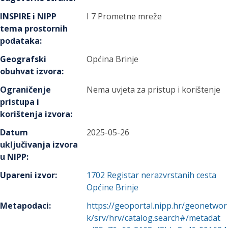
INSPIRE i NIPP
I 7 Prometne mreže
tema prostornih
podataka
:
Geografski
Općina Brinje
obuhvat izvora
:
Ograničenje
Nema uvjeta za pristup i korištenje
pristupa i
korištenja izvora
:
Datum
2025-05-26
uključivanja izvora
u NIPP
:
Upareni izvor
:
1702
Registar nerazvrstanih cesta
Općine Brinje
Metapodaci
:
https://geoportal.nipp.hr/geonetwor
k/srv/hrv/catalog.search#/metadat