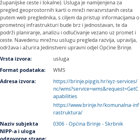
županijske ceste i lokalne). Usluga je namijenjena za
pregled geoprostornih karti o mreži nerazvrstanih cesta
putem web preglednika, s ciljem da pristup informacijama o
prometnoj infrastrukturi bude brz i jednostavan, te da
podrži planiranje, analizu i odlučivanje vezano uz promet i
ceste. Navedenu mrežnu uslugu pregleda razvija, upravlja,
održava i ažurira Jedinstveni upravni odjel Općine Brinje.
Vrsta izvora
:
usluga
Format podataka
:
WMS
Adresa izvora
:
https://brinje.pipgis.hr/xyz-services/
nc/wms?service=wms&request=GetC
apabilities
https://www.brinje.hr/komunalna-inf
rastruktura/
Naziv subjekta
0306
-
Općina Brinje
- Skrbnik
NIPP-a i uloga
odgovorne strane
: