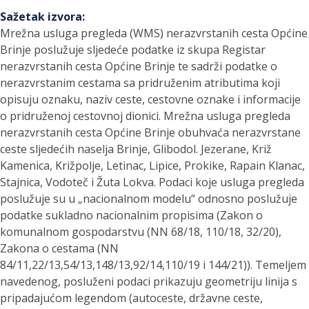
Sažetak izvora
:
Mrežna usluga pregleda (WMS) nerazvrstanih cesta Općine
Brinje poslužuje sljedeće podatke iz skupa Registar
nerazvrstanih cesta Općine Brinje te sadrži podatke o
nerazvrstanim cestama sa pridruženim atributima koji
opisuju oznaku, naziv ceste, cestovne oznake i informacije
o pridruženoj cestovnoj dionici. Mrežna usluga pregleda
nerazvrstanih cesta Općine Brinje obuhvaća nerazvrstane
ceste sljedećih naselja Brinje, Glibodol. Jezerane, Križ
Kamenica, Križpolje, Letinac, Lipice, Prokike, Rapain Klanac,
Stajnica, Vodoteč i Žuta Lokva. Podaci koje usluga pregleda
poslužuje su u „nacionalnom modelu“ odnosno poslužuje
podatke sukladno nacionalnim propisima (Zakon o
komunalnom gospodarstvu (NN 68/18, 110/18, 32/20),
Zakona o cestama (NN
84/11,22/13,54/13,148/13,92/14,110/19 i 144/21)). Temeljem
navedenog, posluženi podaci prikazuju geometriju linija s
pripadajućom legendom (autoceste, državne ceste,