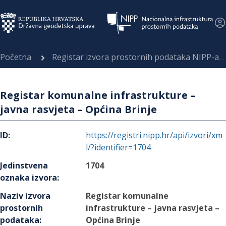
Početna
Registar izvora prostornih podataka NIPP-a
Registar komunalne infrastrukture –
javna rasvjeta – Općina Brinje
ID
:
https://registri.nipp.hr/api/izvori/xm
l/?identifier=1704
Jedinstvena
1704
oznaka izvora
:
Naziv izvora
Registar komunalne
prostornih
infrastrukture – javna rasvjeta –
podataka
:
Općina Brinje