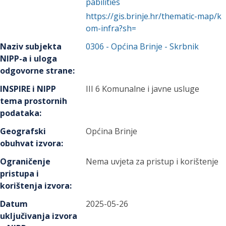
pabilities
https://gis.brinje.hr/thematic-map/k
om-infra?sh=
Naziv subjekta
0306
-
Općina Brinje
- Skrbnik
NIPP-a i uloga
odgovorne strane
:
INSPIRE i NIPP
III 6 Komunalne i javne usluge
tema prostornih
podataka
:
Geografski
Općina Brinje
obuhvat izvora
:
Ograničenje
Nema uvjeta za pristup i korištenje
pristupa i
korištenja izvora
:
Datum
2025-05-26
uključivanja izvora