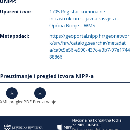
u NIPP
:
Upareni izvor
:
1705
Registar komunalne
infrastrukture – javna rasvjeta –
Općina Brinje – WMS
Metapodaci
:
https://geoportal.nipp.hr/geonetwor
k/srv/hrv/catalog.search#/metadat
a/ca9c5e56-e590-437c-a3b7-97e1744
88866
Preuzimanje i pregled izvora NIPP-a
XML pregled
PDF Preuzimanje
Nacionalna kontaktna točka
za NIPP i INSPIRE
Državna geodetska uprava