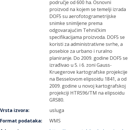
područje od 600 ha. Osnovni
proizvod na kojem se temelji izrada
DOF5 su aerofotogrametrijske
snimke snimljene prema
odgovarajućim Tehničkim
specifikacijama proizvoda. DOF5 se
koristi za administrativne svrhe, a
posebice za urbano i ruralno
planiranje. Do 2009. godine DOF5 se
izrađivao u 5. i 6. zoni Gauss-
Kruegerove kartografske projekcije
na Besselovom elipsoidu 1841, a od
2009. godine u novoj kartografskoj
projekciji HTRS96/TM na elipsoidu
GRS80.
Vrsta izvora
:
usluga
Format podataka
:
WMS