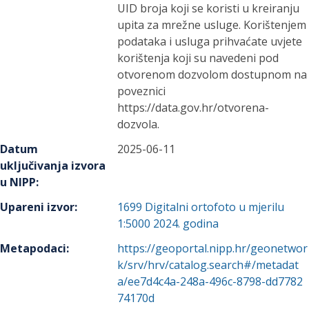
UID broja koji se koristi u kreiranju
upita za mrežne usluge. Korištenjem
podataka i usluga prihvaćate uvjete
korištenja koji su navedeni pod
otvorenom dozvolom dostupnom na
poveznici
https://data.gov.hr/otvorena-
dozvola.
Datum
2025-06-11
uključivanja izvora
u NIPP
:
Upareni izvor
:
1699
Digitalni ortofoto u mjerilu
1:5000 2024. godina
Metapodaci
:
https://geoportal.nipp.hr/geonetwor
k/srv/hrv/catalog.search#/metadat
a/ee7d4c4a-248a-496c-8798-dd7782
74170d