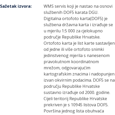
Sažetak izvora
:
WMS servis koji je nastao na osnovi
službenih DOF5 karata DGU.
Digitalna ortofoto karta(DOF5) je
službena državna karta i izrađuje se
u mjerilu 1:5 000 za cjelokupno
područje Republike Hrvatske.
Ortofoto karta je list karte sastavljen
od jedne ili više ortofoto snimki
jedinstvenog mjerila s nanesenom
pravokutnom koordinatnom
mrežom, odgovarajućim
kartografskim znacima i nadopunjen
izvan okvirnim podacima. DOF5 se na
području Republike Hrvatske
sustavno izrađuje od 2000. godine.
Cijeli teritorij Republike Hrvatske
prekriven je s 10945 listova DOF5.
Površina jednog lista obuhvaća