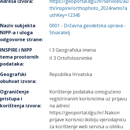
Adresa izvora
:
https://geoportal.dgu.hr/services/au
th/inspire/orthophoto_2024/wms?a
uthKey=12345
Naziv subjekta
0001
-
Državna geodetska uprava
-
NIPP-a i uloga
Stvaratelj
odgovorne strane
:
INSPIRE i NIPP
I 3 Geografska imena
tema prostornih
II 3 Ortofotosnimke
podataka
:
Geografski
Republika Hrvatska
obuhvat izvora
:
Ograničenje
Korištenje podataka omogućeno
pristupa i
registriranim korisnicima uz prijavu
korištenja izvora
:
na adresi:
https://geoportal.dgu.hr/.Nakon
prijave korisnici dobiju vjerodajnicu
za korištenje web servisa u obliku