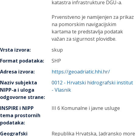
katastra infrastrukture DGU-a.
Prvenstveno je namijenjen za prikaz
na pomorskim navigacijskim
kartama te predstavlja podatak
važan za sigurnost plovidbe.
Vrsta izvora
:
skup
Format podataka
:
SHP
Adresa izvora
:
https://geoadriatic.hhi.hr/
Naziv subjekta
0012
-
Hrvatski hidrografski institut
NIPP-a i uloga
- Vlasnik
odgovorne strane
:
INSPIRE i NIPP
III 6 Komunalne i javne usluge
tema prostornih
podataka
:
Geografski
Republika Hrvatska, Jadransko more