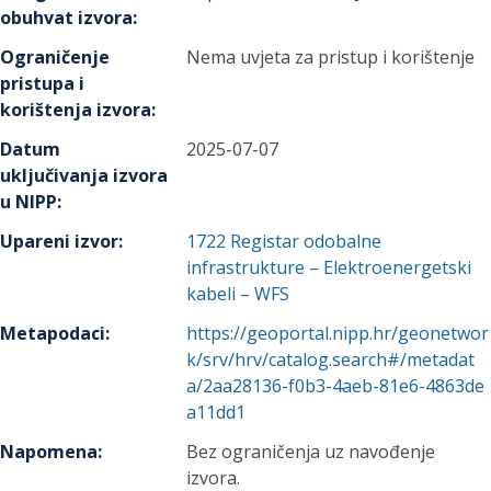
obuhvat izvora
:
Ograničenje
Nema uvjeta za pristup i korištenje
pristupa i
korištenja izvora
:
Datum
2025-07-07
uključivanja izvora
u NIPP
:
Upareni izvor
:
1722
Registar odobalne
infrastrukture – Elektroenergetski
kabeli – WFS
Metapodaci
:
https://geoportal.nipp.hr/geonetwor
k/srv/hrv/catalog.search#/metadat
a/2aa28136-f0b3-4aeb-81e6-4863de
a11dd1
Napomena
:
Bez ograničenja uz navođenje
izvora.