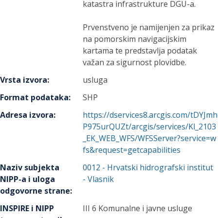
katastra infrastrukture DGU-a.
Prvenstveno je namijenjen za prikaz
na pomorskim navigacijskim
kartama te predstavlja podatak
važan za sigurnost plovidbe.
Vrsta izvora
:
usluga
Format podataka
:
SHP
Adresa izvora
:
https://dservices8.arcgis.com/tDYJmh
P975urQUZt/arcgis/services/Kl_2103
_EK_WEB_WFS/WFSServer?service=w
fs&request=getcapabilities
Naziv subjekta
0012
-
Hrvatski hidrografski institut
NIPP-a i uloga
- Vlasnik
odgovorne strane
:
INSPIRE i NIPP
III 6 Komunalne i javne usluge