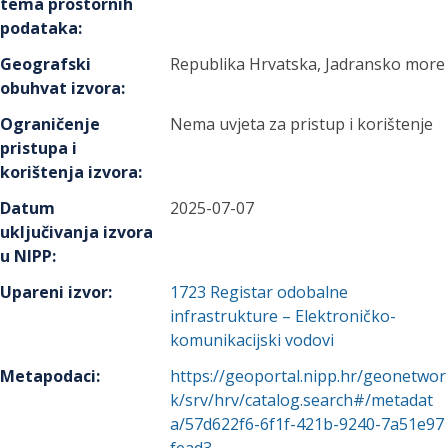
tema prostornih
podataka
:
Geografski
Republika Hrvatska, Jadransko more
obuhvat izvora
:
Ograničenje
Nema uvjeta za pristup i korištenje
pristupa i
korištenja izvora
:
Datum
2025-07-07
uključivanja izvora
u NIPP
:
Upareni izvor
:
1723
Registar odobalne
infrastrukture – Elektroničko-
komunikacijski vodovi
Metapodaci
:
https://geoportal.nipp.hr/geonetwor
k/srv/hrv/catalog.search#/metadat
a/57d622f6-6f1f-421b-9240-7a51e97