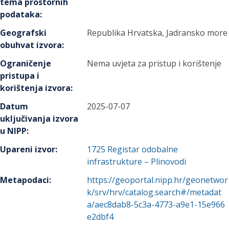
tema prostornih
podataka
:
Geografski
Republika Hrvatska, Jadransko more
obuhvat izvora
:
Ograničenje
Nema uvjeta za pristup i korištenje
pristupa i
korištenja izvora
:
Datum
2025-07-07
uključivanja izvora
u NIPP
:
Upareni izvor
:
1725
Registar odobalne
infrastrukture – Plinovodi
Metapodaci
:
https://geoportal.nipp.hr/geonetwor
k/srv/hrv/catalog.search#/metadat
a/aec8dab8-5c3a-4773-a9e1-15e966
e2dbf4