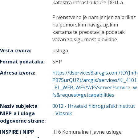
katastra infrastrukture DGU-a.
Prvenstveno je namijenjen za prikaz
na pomorskim navigacijskim
kartama te predstavlja podatak
važan za sigurnost plovidbe.
Vrsta izvora
:
usluga
Format podataka
:
SHP
Adresa izvora
:
https://dservices8.arcgis.com/tDYJmh
P975urQUZt/arcgis/services/Kl_4101
_PL_WEB_WFS/WFSServer?service=w
fs&request=getcapabilities
Naziv subjekta
0012
-
Hrvatski hidrografski institut
NIPP-a i uloga
- Vlasnik
odgovorne strane
:
INSPIRE i NIPP
III 6 Komunalne i javne usluge