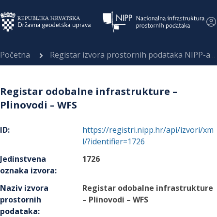
Početna
Registar izvora prostornih podataka NIPP-a
Registar odobalne infrastrukture –
Plinovodi – WFS
ID
:
https://registri.nipp.hr/api/izvori/xm
l/?identifier=1726
Jedinstvena
1726
oznaka izvora
:
Naziv izvora
Registar odobalne infrastrukture
prostornih
– Plinovodi – WFS
podataka
: