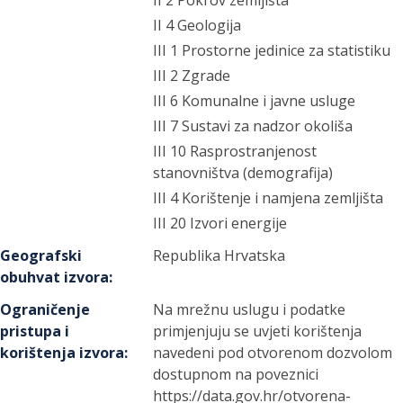
II 2 Pokrov zemljišta
II 4 Geologija
III 1 Prostorne jedinice za statistiku
III 2 Zgrade
III 6 Komunalne i javne usluge
III 7 Sustavi za nadzor okoliša
III 10 Rasprostranjenost
stanovništva (demografija)
III 4 Korištenje i namjena zemljišta
III 20 Izvori energije
Geografski
Republika Hrvatska
obuhvat izvora
:
Ograničenje
Na mrežnu uslugu i podatke
pristupa i
primjenjuju se uvjeti korištenja
korištenja izvora
:
navedeni pod otvorenom dozvolom
dostupnom na poveznici
https://data.gov.hr/otvorena-