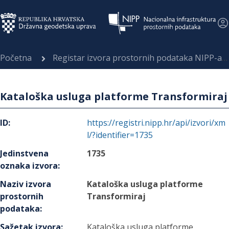
Početna
Registar izvora prostornih podataka NIPP-a
Kataloška usluga platforme Transformiraj
ID
:
https://registri.nipp.hr/api/izvori/xm
l/?identifier=1735
Jedinstvena
1735
oznaka izvora
:
Naziv izvora
Kataloška usluga platforme
prostornih
Transformiraj
podataka
:
Sažetak izvora
:
Kataloška usluga platforme