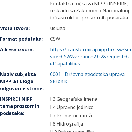
kontaktna točka za NIPP i INSPIRE,
u skladu sa Zakonom o Nacionalnoj
infrastrukturi prostornih podataka.
Vrsta izvora
:
usluga
Format podataka
:
CSW
Adresa izvora
:
https://transformiraj.nipp.hr/csw?ser
vice=CSW&version=2.0.2&request=G
etCapabilities
Naziv subjekta
0001
-
Državna geodetska uprava
-
NIPP-a i uloga
Skrbnik
odgovorne strane
:
INSPIRE i NIPP
I 3 Geografska imena
tema prostornih
I 4 Upravne jedinice
podataka
:
I 7 Prometne mreže
I 8 Hidrografija