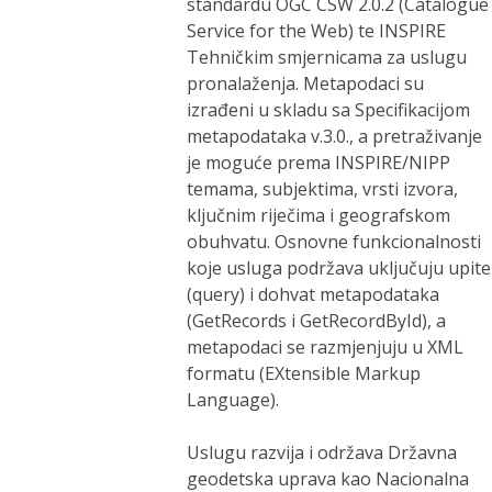
standardu OGC CSW 2.0.2 (Catalogue
Service for the Web) te INSPIRE
Tehničkim smjernicama za uslugu
pronalaženja. Metapodaci su
izrađeni u skladu sa Specifikacijom
metapodataka v.3.0., a pretraživanje
je moguće prema INSPIRE/NIPP
temama, subjektima, vrsti izvora,
ključnim riječima i geografskom
obuhvatu. Osnovne funkcionalnosti
koje usluga podržava uključuju upite
(query) i dohvat metapodataka
(GetRecords i GetRecordById), a
metapodaci se razmjenjuju u XML
formatu (EXtensible Markup
Language).
Uslugu razvija i održava Državna
geodetska uprava kao Nacionalna