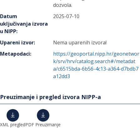
dozvola.
Datum
2025-07-10
uključivanja izvora
u NIPP
:
Upareni izvor
:
Nema uparenih izvora!
Metapodaci
:
https://geoportal.nipp.hr/geonetwor
k/srv/hrv/catalog.search#/metadat
a/c6515bda-6b56-4c13-a364-d7bdb7
a12dd3
Preuzimanje i pregled izvora NIPP-a
XML pregled
PDF Preuzimanje