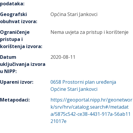
podataka
:
Geografski
Općina Stari Jankovci
obuhvat izvora
:
Ograničenje
Nema uvjeta za pristup i korištenje
pristupa i
korištenja izvora
:
Datum
2020-08-11
uključivanja izvora
u NIPP
:
Upareni izvor
:
0658
Prostorni plan uređenja
Općine Stari Jankovci
Metapodaci
:
https://geoportal.nipp.hr/geonetwor
k/srv/hrv/catalog.search#/metadat
a/5875c542-ce38-4431-917a-56ab11
21017e