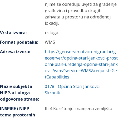
njime se određuju uvjeti za građenje
građevina i provedbu drugih
zahvata u prostoru na određenoj
lokaciji.
Vrsta izvora
:
usluga
Format podataka
:
WMS
Adresa izvora
:
https://geoserver.otvorenigrad.hr/g
eoserver/opcina-stari-jankovci-prost
orni-plan-uredenja-opcine-stari-jank
ovci/wms?service=WMS&request=Ge
tCapabilities
Naziv subjekta
0178
-
Općina Stari Jankovci
-
NIPP-a i uloga
Skrbnik
odgovorne strane
:
INSPIRE i NIPP
III 4 Korištenje i namjena zemljišta
tema prostornih