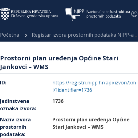
Početna
Registar izvora prostornih podataka NIPP-a
Prostorni plan uređenja Općine Stari
Jankovci – WMS
ID
:
https://registri.nipp.hr/api/izvori/xm
l/?identifier=1736
Jedinstvena
1736
oznaka izvora
:
Naziv izvora
Prostorni plan uređenja Općine
prostornih
Stari Jankovci – WMS
podataka
: