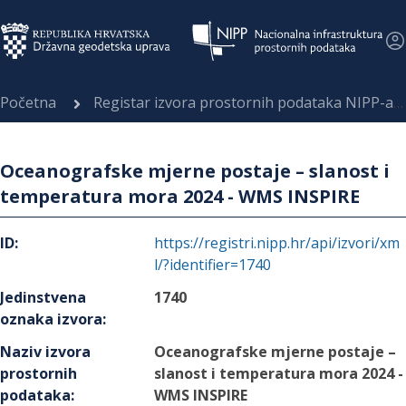
Početna
Registar izvora prostornih podataka NIPP-a
Oceanografske mjerne postaje – slanost i
temperatura mora 2024 - WMS INSPIRE
ID
:
https://registri.nipp.hr/api/izvori/xm
l/?identifier=1740
Jedinstvena
1740
oznaka izvora
:
Naziv izvora
Oceanografske mjerne postaje –
prostornih
slanost i temperatura mora 2024 -
podataka
:
WMS INSPIRE