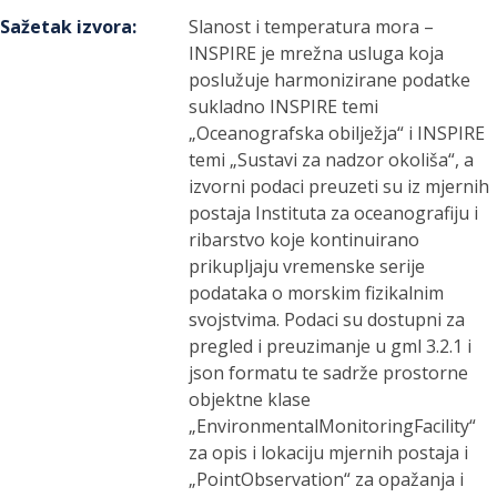
Sažetak izvora
:
Slanost i temperatura mora –
INSPIRE je mrežna usluga koja
poslužuje harmonizirane podatke
sukladno INSPIRE temi
„Oceanografska obilježja“ i INSPIRE
temi „Sustavi za nadzor okoliša“, a
izvorni podaci preuzeti su iz mjernih
postaja Instituta za oceanografiju i
ribarstvo koje kontinuirano
prikupljaju vremenske serije
podataka o morskim fizikalnim
svojstvima. Podaci su dostupni za
pregled i preuzimanje u gml 3.2.1 i
json formatu te sadrže prostorne
objektne klase
„EnvironmentalMonitoringFacility“
za opis i lokaciju mjernih postaja i
„PointObservation“ za opažanja i