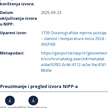
korištenja izvora
:
Datum
2025-09-23
uključivanja izvora
u NIPP
:
Upareni izvor
:
1739
Oceanografske mjerne postaje
– slanost i temperatura mora 2024 -
INSPIRE
Metapodaci
:
https://geoportal.nipp.hr/geonetwor
k/srv/hrv/catalog.search#/metadat
a/dac92f82-0c4d-4112-ac5e-9ac47d1
8843e
Preuzimanje i pregled izvora NIPP-a
XML pregled
PDF Preuzimanje