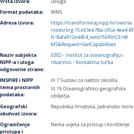
Vrsta izvora
:
usluga
Format podataka
:
WMS
Adresa izvora
:
https://transformiraj.nipp.hr/ows/se
rvices/org.15.e63eb78a-c05a-4ea4-8f
fc-8afa912e4454_wms?SERVICE=W
MS&Request=GetCapabilities
Naziv subjekta
0302
-
Institut za oceanografiju i
NIPP-a i uloga
ribarstvo
- Kontaktna točka
odgovorne strane
:
INSPIRE i NIPP
III 7 Sustavi za nadzor okoliša
tema prostornih
III 15 Oceanografsko-geografska
podataka
:
obilježja
Geografski
Republika Hrvatska, Jadransko more
obuhvat izvora
:
Ograničenje
Nema uvjeta za pristup i korištenje
pristupa i