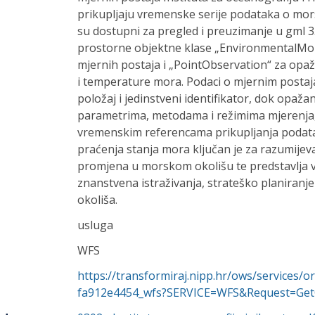
prikupljaju vremenske serije podataka o mors
su dostupni za pregled i preuzimanje u gml 3.
prostorne objektne klase „EnvironmentalMonit
mjernih postaja i „PointObservation“ za opaža
i temperature mora. Podaci o mjernim postaj
položaj i jedinstveni identifikator, dok opaž
parametrima, metodama i režimima mjerenja, 
vremenskim referencama prikupljanja podata
praćenja stanja mora ključan je za razumijev
promjena u morskom okolišu te predstavlja v
znanstvena istraživanja, strateško planiranje 
okoliša.
usluga
WFS
https://transformiraj.nipp.hr/ows/services/
fa912e4454_wfs?SERVICE=WFS&Request=GetC