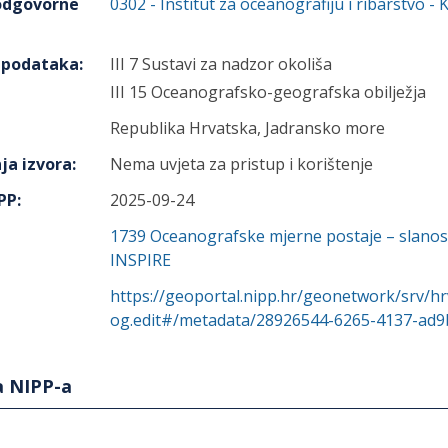
 odgovorne
0302
-
Institut za oceanografiju i ribarstvo
- 
h podataka
:
III 7 Sustavi za nadzor okoliša
III 15 Oceanografsko-geografska obilježja
Republika Hrvatska, Jadransko more
ja izvora
:
Nema uvjeta za pristup i korištenje
IPP
:
2025-09-24
1739
Oceanografske mjerne postaje – slanos
INSPIRE
https://geoportal.nipp.hr/geonetwork/srv/hr
og.edit#/metadata/28926544-6265-4137-ad9
a NIPP-a