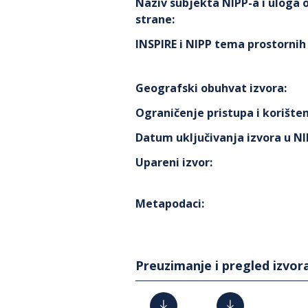
Naziv subjekta NIPP-a i uloga
strane
:
INSPIRE i NIPP tema prostorni
Geografski obuhvat izvora
:
Ograničenje pristupa i korišten
Datum uključivanja izvora u N
Upareni izvor
:
Metapodaci
:
Preuzimanje i pregled izvor