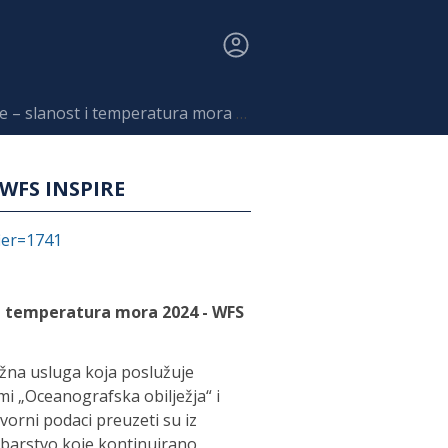
t i temperatura mora 2024 - WFS INSPIRE
 WFS INSPIRE
fier=1741
i temperatura mora 2024 - WFS
žna usluga koja poslužuje
 „Oceanografska obilježja“ i
vorni podaci preuzeti su iz
ribarstvo koje kontinuirano