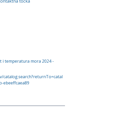
Kontaktna točka
t i temperatura mora 2024 -
v/catalog.search?returnTo=catal
b-ebeeffcaea89