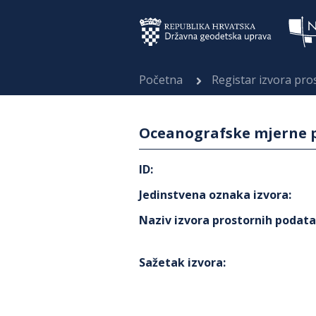
Početna
Registar izvora pr
Oceanografske mjerne po
ID
:
Jedinstvena oznaka izvora
:
Naziv izvora prostornih podat
Sažetak izvora
: