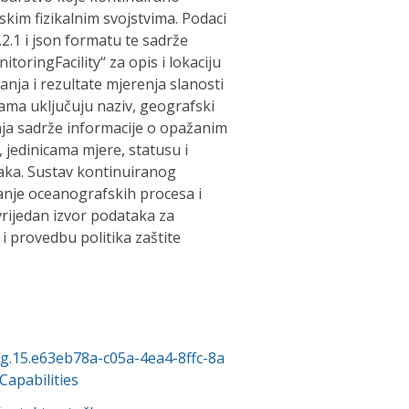
kim fizikalnim svojstvima. Podaci
2.1 i json formatu te sadrže
oringFacility“ za opis i lokaciju
nja i rezultate mjerenja slanosti
ama uključuju naziv, geografski
anja sadrže informacije o opažanim
jedinicama mjere, statusu i
ka. Sustav kontinuiranog
anje oceanografskih procesa i
rijedan izvor podataka za
i provedbu politika zaštite
org.15.e63eb78a-c05a-4ea4-8ffc-8a
apabilities