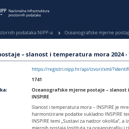
ostornih podataka NIPP-a
Oceanografske mjerne postaje – slanos
staje – slanost i temperatura mora 2024 -
https://registri.nipp.hr/api/izvori/xml/?identi
1741
aka
:
Oceanografske mjerne postaje – slanost 
INSPIRE
Slanost i temperatura mora – INSPIRE je mre
harmonizirane podatke sukladno INSPIRE temi
INSPIRE temi „Sustavi za nadzor okoliša“, a iz
mjernih postaja Instituta za oceanografiju i 