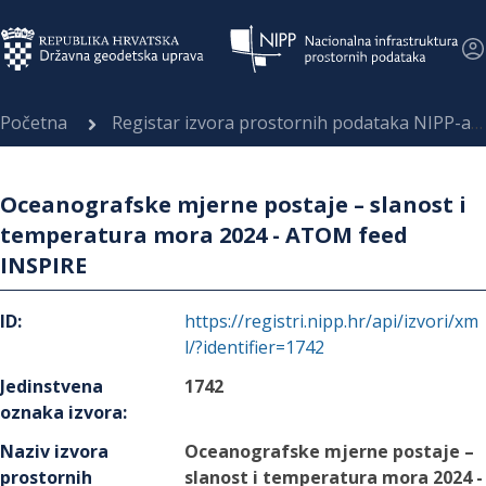
Početna
Registar izvora prostornih podataka NIPP-a
Oceanografske mjerne postaje – slanost i
temperatura mora 2024 - ATOM feed
INSPIRE
ID
:
https://registri.nipp.hr/api/izvori/xm
l/?identifier=1742
Jedinstvena
1742
oznaka izvora
:
Naziv izvora
Oceanografske mjerne postaje –
prostornih
slanost i temperatura mora 2024 -