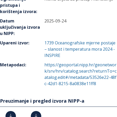
pristupa i
korištenja izvora
:
Datum
2025-09-24
uključivanja izvora
u NIPP
:
Upareni izvor
:
1739
Oceanografske mjerne postaje
– slanost i temperatura mora 2024 -
INSPIRE
Metapodaci
:
https://geoportal.nipp.hr/geonetwor
k/srv/hrv/catalog.search?returnTo=c
atalog.edit#/metadata/53526e22-48f
c-42d1-8215-8a0838e11ff8
Preuzimanje i pregled izvora NIPP-a