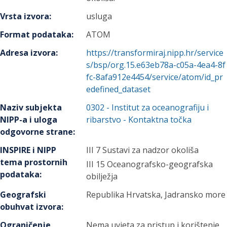
Vrsta izvora
:
usluga
Format podataka
:
ATOM
Adresa izvora
:
https://transformiraj.nipp.hr/service
s/bsp/org.15.e63eb78a-c05a-4ea4-8f
fc-8afa912e4454/service/atom/id_pr
edefined_dataset
Naziv subjekta
0302
-
Institut za oceanografiju i
NIPP-a i uloga
ribarstvo
- Kontaktna točka
odgovorne strane
:
INSPIRE i NIPP
III 7 Sustavi za nadzor okoliša
tema prostornih
III 15 Oceanografsko-geografska
podataka
:
obilježja
Geografski
Republika Hrvatska, Jadransko more
obuhvat izvora
:
Ograničenje
Nema uvjeta za pristup i korištenje