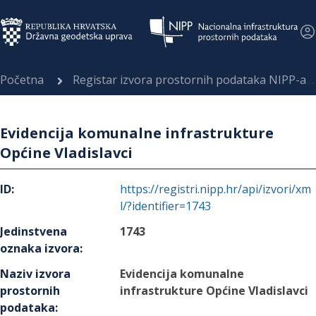
Početna
Registar izvora prostornih podataka NIPP-a
Evidencija komunalne infrastrukture
Općine Vladislavci
ID
:
https://registri.nipp.hr/api/izvori/xm
l/?identifier=1743
Jedinstvena
1743
oznaka izvora
:
Naziv izvora
Evidencija komunalne
prostornih
infrastrukture Općine Vladislavci
podataka
: