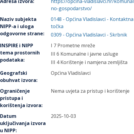
Adresa izvora
:
https://opcina-vladislavci.hr/komunal
no-gospodarstvo/
Naziv subjekta
0148
-
Općina Vladislavci
- Kontaktna
NIPP-a i uloga
točka
odgovorne strane
:
0309
-
Općina Vladislavci
- Skrbnik
INSPIRE i NIPP
I 7 Prometne mreže
tema prostornih
III 6 Komunalne i javne usluge
podataka
:
III 4 Korištenje i namjena zemljišta
Geografski
Općina Vladislavci
obuhvat izvora
:
Ograničenje
Nema uvjeta za pristup i korištenje
pristupa i
korištenja izvora
:
Datum
2025-10-03
uključivanja izvora
u NIPP
: