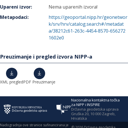
Upareni izvor
:
Nema uparenih izvora!
Metapodaci
:
https://geoportal.nipp.hr/geonetwor
k/srv/hrv/catalog.search#/metadat
a/38212c61-263c-4454-8570-656272
1602e0
Preuzimanje i pregled izvora NIPP-a
XML pregled
PDF Preuzimanje
Nacionalna kontaktna točka
za NIPP i INSPIRE
Državna geodetska uprava
Gruška 20, 10 000 Zagreb,
Hrvatska
Nadogradnja ove stranice sufinancirana je
©
2026
Državna geodetska