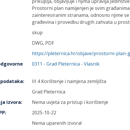
prikuplja, objavljuje i njima upravlja Jedinstv
Prostorni plan namijenjen je svim građanima
zainteresiranim stranama, odnosno njime se 
građevina i provedbu drugih zahvata u prosto
skup
DWG, PDF
https://pleternica.hr/objave/prostorni-plan-
 odgovorne
0311
-
Grad Pleternica
- Vlasnik
h podataka
:
III 4 Korištenje i namjena zemljišta
Grad Pleternica
ja izvora
:
Nema uvjeta za pristup i korištenje
IPP
:
2025-10-22
Nema uparenih izvora!