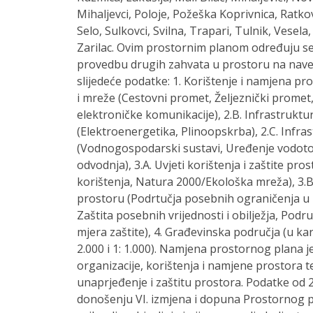
Mihaljevci, Poloje, Požeška Koprivnica, Ratko
Selo, Sulkovci, Svilna, Trapari, Tulnik, Vesela,
Zarilac. Ovim prostornim planom određuju se 
provedbu drugih zahvata u prostoru na naved
slijedeće podatke: 1. Korištenje i namjena pro
i mreže (Cestovni promet, Željeznički promet,
elektroničke komunikacije), 2.B. Infrastruktur
(Elektroenergetika, Plinoopskrba), 2.C. Infra
(Vodnogospodarski sustavi, Uređenje vodotok
odvodnja), 3.A. Uvjeti korištenja i zaštite pr
korištenja, Natura 2000/Ekološka mreža), 3.B.
prostoru (Podrtučja posebnih ograničenja u k
Zaštita posebnih vrijednosti i obilježja, Podru
mjera zaštite), 4. Građevinska područja (u ka
2.000 i 1: 1.000). Namjena prostornog plana j
organizacije, korištenja i namjene prostora t
unaprjeđenje i zaštitu prostora. Podatke od 2
donošenju VI. izmjena i dopuna Prostornog p