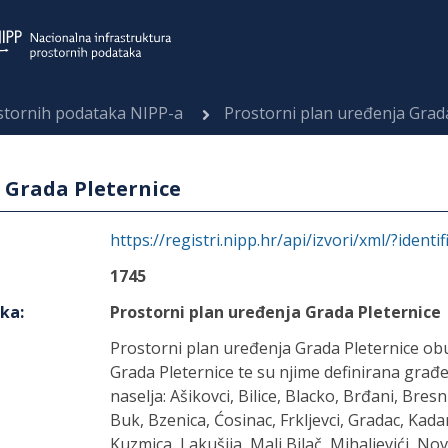
ostornih podataka NIPP-a
Prostorni plan uređenja Grad
 Grada Pleternice
https://registri.nipp.hr/api/izvori/xml/?identi
1745
aka
:
Prostorni plan uređenja Grada Pleternice
Prostorni plan uređenja Grada Pleternice ob
Grada Pleternice te su njime definirana građe
naselja: Ašikovci, Bilice, Blacko, Brđani, Bres
Buk, Bzenica, Ćosinac, Frkljevci, Gradac, Kada
Kuzmica, Lakušija, Mali Bilač, Mihaljevići, Nov