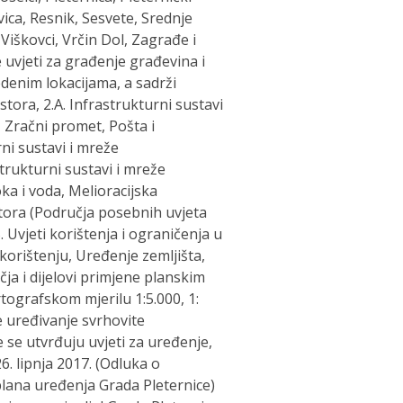
vica, Resnik, Sesvete, Srednje
 Viškovci, Vrčin Dol, Zagrađe i
uvjeti za građenje građevina i
enim lokacijama, a sadrži
stora, 2.A. Infrastrukturni sustavi
 Zračni promet, Pošta i
ni sustavi i mreže
strukturni sustavi i mreže
a i voda, Melioracijska
ostora (Područja posebnih uvjeta
 Uvjeti korištenja i ograničenja u
orištenju, Uređenje zemljišta,
čja i dijelovi primjene planskim
rtografskom mjerilu 1:5.000, 1:
e uređivanje svrhovite
e se utvrđuju uvjeti za uređenje,
6. lipnja 2017. (Odluka o
lana uređenja Grada Pleternice)