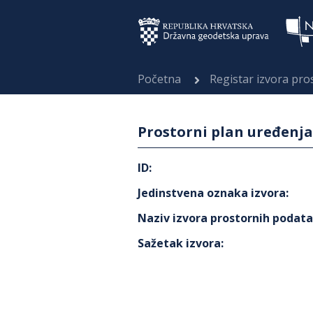
Početna
Registar izvora pr
Prostorni plan uređenja
ID
:
Jedinstvena oznaka izvora
:
Naziv izvora prostornih podat
Sažetak izvora
: