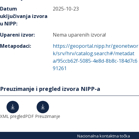
Datum
2025-10-23
uključivanja izvora
u NIPP
:
Upareni izvor
:
Nema uparenih izvora!
Metapodaci
:
https://geoportal.nipp.hr/geonetwor
k/srv/hrv/catalog.search#/metadat
a/95ccb62f-5085-4e8d-8b8c-184d7c6
91261
Preuzimanje i pregled izvora NIPP-a
XML pregled
PDF Preuzimanje
Nacionalna kontaktna točka