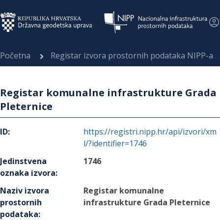
Početna
Registar izvora prostornih podataka NIPP-a
Registar komunalne infrastrukture Grada
Pleternice
ID
:
https://registri.nipp.hr/api/izvori/xm
l/?identifier=1746
Jedinstvena
1746
oznaka izvora
:
Naziv izvora
Registar komunalne
prostornih
infrastrukture Grada Pleternice
podataka
: