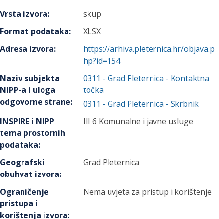
Vrsta izvora
:
skup
Format podataka
:
XLSX
Adresa izvora
:
https://arhiva.pleternica.hr/objava.p
hp?id=154
Naziv subjekta
0311
-
Grad Pleternica
- Kontaktna
NIPP-a i uloga
točka
odgovorne strane
:
0311
-
Grad Pleternica
- Skrbnik
INSPIRE i NIPP
III 6 Komunalne i javne usluge
tema prostornih
podataka
:
Geografski
Grad Pleternica
obuhvat izvora
:
Ograničenje
Nema uvjeta za pristup i korištenje
pristupa i
korištenja izvora
: