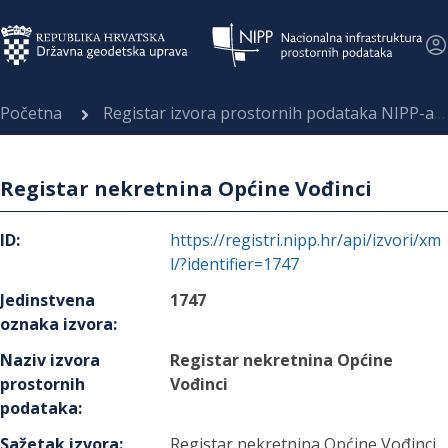
Početna
Registar izvora prostornih podataka NIPP-a
Registar nekretnina Općine Vođinci
ID
:
https://registri.nipp.hr/api/izvori/xm
l/?identifier=1747
Jedinstvena
1747
oznaka izvora
:
Naziv izvora
Registar nekretnina Općine
prostornih
Vođinci
podataka
:
Sažetak izvora
:
Registar nekretnina Općine Vođinci