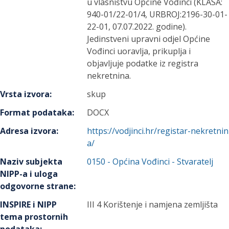
u vlasništvu Općine Vođinci (KLASA:
940-01/22-01/4, URBROJ:2196-30-01-
22-01, 07.07.2022. godine).
Jedinstveni upravni odjel Općine
Vođinci uoravlja, prikuplja i
objavljuje podatke iz registra
nekretnina.
Vrsta izvora
:
skup
Format podataka
:
DOCX
Adresa izvora
:
https://vodjinci.hr/registar-nekretnin
a/
Naziv subjekta
0150
-
Općina Vođinci
- Stvaratelj
NIPP-a i uloga
odgovorne strane
:
INSPIRE i NIPP
III 4 Korištenje i namjena zemljišta
tema prostornih