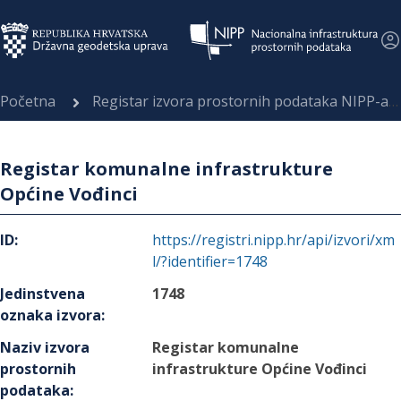
Početna
Registar izvora prostornih podataka NIPP-a
Registar komunalne infrastrukture
Općine Vođinci
ID
:
https://registri.nipp.hr/api/izvori/xm
l/?identifier=1748
Jedinstvena
1748
oznaka izvora
:
Naziv izvora
Registar komunalne
prostornih
infrastrukture Općine Vođinci
podataka
: