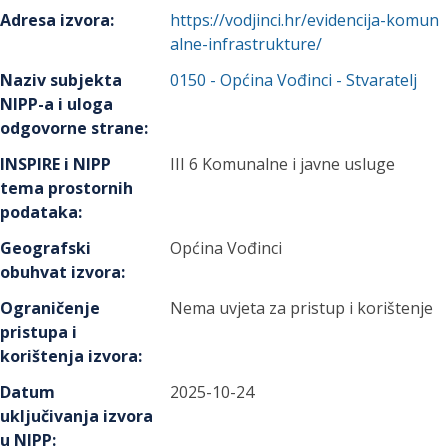
Adresa izvora
:
https://vodjinci.hr/evidencija-komun
alne-infrastrukture/
Naziv subjekta
0150
-
Općina Vođinci
- Stvaratelj
NIPP-a i uloga
odgovorne strane
:
INSPIRE i NIPP
III 6 Komunalne i javne usluge
tema prostornih
podataka
:
Geografski
Općina Vođinci
obuhvat izvora
:
Ograničenje
Nema uvjeta za pristup i korištenje
pristupa i
korištenja izvora
:
Datum
2025-10-24
uključivanja izvora
u NIPP
: