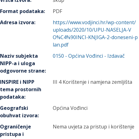
Vrsta izvora
:
skup
Format podataka
:
PDF
Adresa izvora
:
https://www.vodjinci.hr/wp-content/
uploads/2020/10/UPU-NASELJA-V
O%C4%90INCI-KNJIGA-2-doneseni-p
lan.pdf
Naziv subjekta
0150
-
Općina Vođinci
- Izdavač
NIPP-a i uloga
odgovorne strane
:
INSPIRE i NIPP
III 4 Korištenje i namjena zemljišta
tema prostornih
podataka
:
Geografski
Općina Vođinci
obuhvat izvora
:
Ograničenje
Nema uvjeta za pristup i korištenje
pristupa i