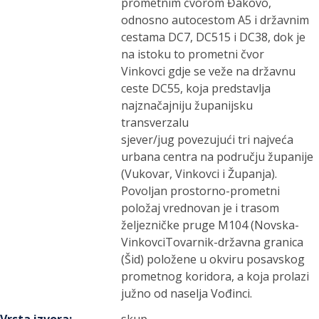
prometnim čvorom Đakovo,
odnosno autocestom A5 i državnim
cestama DC7, DC515 i DC38, dok je
na istoku to prometni čvor
Vinkovci gdje se veže na državnu
ceste DC55, koja predstavlja
najznačajniju županijsku
transverzalu
sjever/jug povezujući tri najveća
urbana centra na području županije
(Vukovar, Vinkovci i Županja).
Povoljan prostorno-prometni
položaj vrednovan je i trasom
željezničke pruge M104 (Novska-
VinkovciTovarnik-državna granica
(Šid) položene u okviru posavskog
prometnog koridora, a koja prolazi
južno od naselja Vođinci.