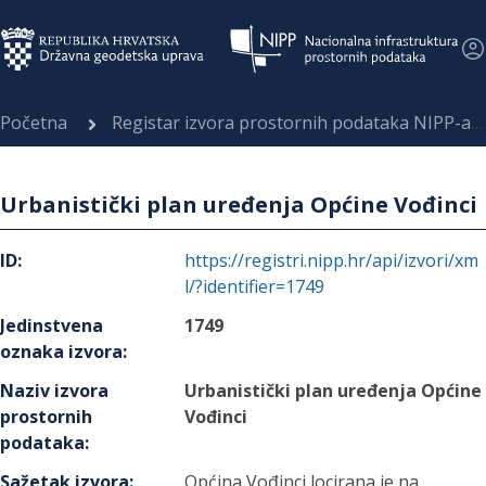
Početna
Registar izvora prostornih podataka NIPP-a
Urbanistički plan uređenja Općine Vođinci
ID
:
https://registri.nipp.hr/api/izvori/xm
l/?identifier=1749
Jedinstvena
1749
oznaka izvora
:
Naziv izvora
Urbanistički plan uređenja Općine
prostornih
Vođinci
podataka
:
Sažetak izvora
:
Općina Vođinci locirana je na