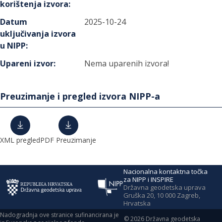
korištenja izvora
:
Datum
2025-10-24
uključivanja izvora
u NIPP
:
Upareni izvor
:
Nema uparenih izvora!
Preuzimanje i pregled izvora NIPP-a
XML pregled
PDF Preuzimanje
Nacionalna kontaktna točka
za NIPP i INSPIRE
Državna geodetska uprava
Gruška 20, 10 000 Zagreb,
Hrvatska
Nadogradnja ove stranice sufinancirana je
©
2026
Državna geodetska