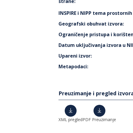
strane
:
INSPIRE i NIPP tema prostorni
Geografski obuhvat izvora
:
Ograničenje pristupa i korišten
Datum uključivanja izvora u N
Upareni izvor
:
Metapodaci
:
Preuzimanje i pregled izvor
XML pregled
PDF Preuzimanje