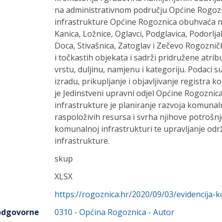
na administrativnom području Općine Rogoz
infrastrukture Općine Rogoznica obuhvaća nas
Kanica, Ložnice, Oglavci, Podglavica, Podorlj
Doca, Stivašnica, Zatoglav i Zečevo Rogoznič
i točkastih objekata i sadrži pridružene atribu
vrstu, duljinu, namjenu i kategoriju. Podaci s
izradu, prikupljanje i objavljivanje registra
je Jedinstveni upravni odjel Općine Rogozni
infrastrukture je planiranje razvoja komunal
raspoloživih resursa i svrha njihove potrošnj
komunalnoj infrastrukturi te upravljanje o
infrastrukture.
skup
XLSX
https://rogoznica.hr/2020/09/03/evidencija-
 odgovorne
0310
-
Općina Rogoznica
- Autor