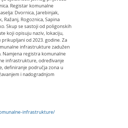
nica. Registar komunalne
elja: Dvornica, Jarebinjak,
ak, Ražanj, Rogoznica, Sapina
ko. Skup se sastoji od poligonskih
te koji opisuju naziv, lokaciju,
u prikupljani od 2023. godine. Za
 komunalne infrastrukture zadužen
ca. Namjena registra komunalne
ne infrastrukture, određivanje
e, definiranje područja zona u
državanjem i nadogradnjom
komunalne-infrastrukture/