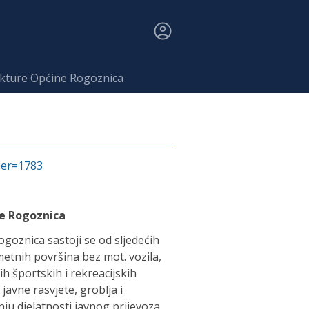
ukture Općine Rogoznica
fier=1783
e Rogoznica
goznica sastoji se od sljedećih
metnih površina bez mot. vozila,
h športskih i rekreacijskih
javne rasvjete, groblja i
ju djelatnosti javnog prijevoza