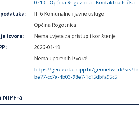
0310
-
Općina Rogoznica
- Kontaktna točka
h podataka
:
III 6 Komunalne i javne usluge
Općina Rogoznica
ja izvora
:
Nema uvjeta za pristup i korištenje
IPP
:
2026-01-19
Nema uparenih izvora!
https://geoportal.nipp.hr/geonetwork/srv/h
be77-cc7a-4b03-98e7-1c15dbfa95c5
a NIPP-a