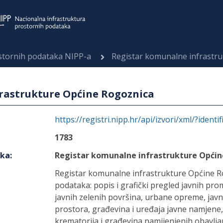
ostornih podataka NIPP-a
Registar komunalne infrastr
rastrukture Općine Rogoznica
https://registri.nipp.hr/api/izvori/xml/?identi
1783
aka
:
Registar komunalne infrastrukture Općin
Registar komunalne infrastrukture Općine Ro
podataka: popis i grafički pregled javnih pro
javnih zelenih površina, urbane opreme, javni
prostora, građevina i uređaja javne namjene, 
krematorija i građevina namijenjenih obavljan