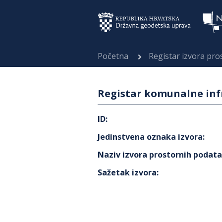
Početna
Registar izvora pr
Registar komunalne inf
ID
:
Jedinstvena oznaka izvora
:
Naziv izvora prostornih podat
Sažetak izvora
: