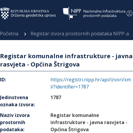
Početna
Registar izvora prostornih podataka NIPP-a
Registar komunalne infrastrukture - javna
rasvjeta - Općina Štrigova
ID
:
https://registri.nipp.hr/api/izvori/xm
l/?identifier=1787
Jedinstvena
1787
oznaka izvora
:
Naziv izvora
Registar komunalne
prostornih
infrastrukture - javna rasvjeta -
podataka
:
Općina Štrigova