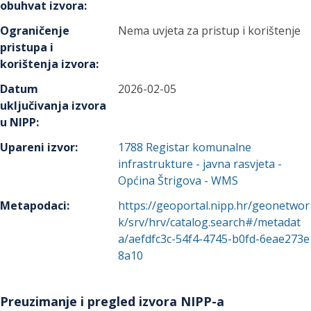
obuhvat izvora
:
Ograničenje
Nema uvjeta za pristup i korištenje
pristupa i
korištenja izvora
:
Datum
2026-02-05
uključivanja izvora
u NIPP
:
Upareni izvor
:
1788
Registar komunalne
infrastrukture - javna rasvjeta -
Općina Štrigova - WMS
Metapodaci
:
https://geoportal.nipp.hr/geonetwor
k/srv/hrv/catalog.search#/metadat
a/aefdfc3c-54f4-4745-b0fd-6eae273e
8a10
Preuzimanje i pregled izvora NIPP-a