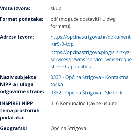
Vrsta izvora
:
skup
Format podataka
:
pdf (moguće dostaviti i u dwg
formatu).
Adresa izvora
:
https://opcinastrigova.hr/dokument
i/#9-9-top
https://opcinastrigova.pipgis.hr/xyz-
services/jr/wms?service=wms&reque
st=GetCapabilities
Naziv subjekta
0332
-
Općina Štrigova
- Kontaktna
NIPP-a i uloga
točka
odgovorne strane
:
0332
-
Općina Štrigova
- Skrbnik
INSPIRE i NIPP
III 6 Komunalne i javne usluge
tema prostornih
podataka
:
Geografski
Općina Štrigova