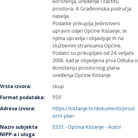
korištenja, uređenje i zaštitu
prostora, 4. Građevinska područja
naselja.
Podatke prikuplja Jedinstveni
upravni odjel Općine Kistanje, te
njima upravlja i objavljuje ih na
službenim stranicama Općine.
Podatci su prikupljani od 24. veljače
2006. kad je objavljena prva Odluka o
donošenju prostornog plana
uređenja Općine Kistanje.
Vrsta izvora
:
skup
Format podataka
:
PDF
Adresa izvora
:
https://kistanje.hr/dokumenti/prost
orni-plan
Naziv subjekta
0333
-
Općina Kistanje
- Autor
NIPP-a i uloga