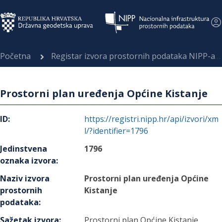
Početna
Registar izvora prostornih podataka NIPP-a
Prostorni plan uređenja Općine Kistanje
ID
:
https://registri.nipp.hr/api/izvori/xm
l/?identifier=1796
Jedinstvena
1796
oznaka izvora
:
Naziv izvora
Prostorni plan uređenja Općine
prostornih
Kistanje
podataka
:
Sažetak izvora
:
Prostorni plan Općine Kistanje