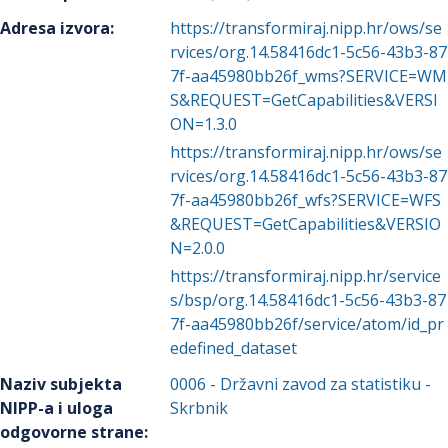
Adresa izvora
:
https://transformiraj.nipp.hr/ows/se
rvices/org.14.58416dc1-5c56-43b3-87
7f-aa45980bb26f_wms?SERVICE=WM
S&REQUEST=GetCapabilities&VERSI
ON=1.3.0
https://transformiraj.nipp.hr/ows/se
rvices/org.14.58416dc1-5c56-43b3-87
7f-aa45980bb26f_wfs?SERVICE=WFS
&REQUEST=GetCapabilities&VERSIO
N=2.0.0
https://transformiraj.nipp.hr/service
s/bsp/org.14.58416dc1-5c56-43b3-87
7f-aa45980bb26f/service/atom/id_pr
edefined_dataset
Naziv subjekta
0006
-
Državni zavod za statistiku
-
NIPP-a i uloga
Skrbnik
odgovorne strane
: