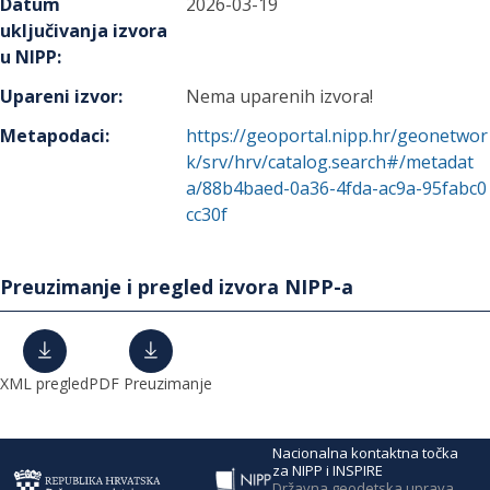
Datum
2026-03-19
uključivanja izvora
u NIPP
:
Upareni izvor
:
Nema uparenih izvora!
Metapodaci
:
https://geoportal.nipp.hr/geonetwor
k/srv/hrv/catalog.search#/metadat
a/88b4baed-0a36-4fda-ac9a-95fabc0
cc30f
Preuzimanje i pregled izvora NIPP-a
XML pregled
PDF Preuzimanje
Nacionalna kontaktna točka
za NIPP i INSPIRE
Državna geodetska uprava