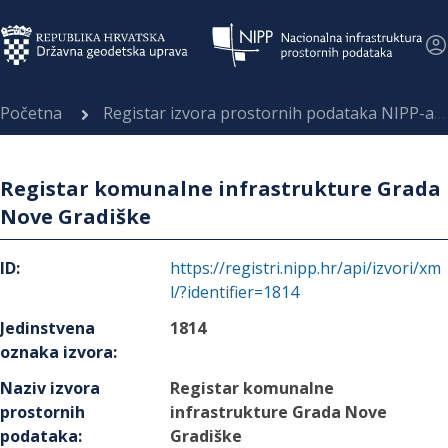
Početna
Registar izvora prostornih podataka NIPP-a
Registar komunalne infrastrukture Grada
Nove Gradiške
ID
:
https://registri.nipp.hr/api/izvori/xm
l/?identifier=1814
Jedinstvena
1814
oznaka izvora
:
Naziv izvora
Registar komunalne
prostornih
infrastrukture Grada Nove
podataka
:
Gradiške