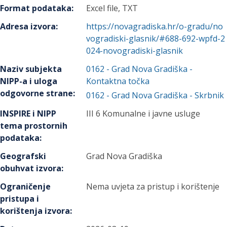
Format podataka
:
Excel file, TXT
Adresa izvora
:
https://novagradiska.hr/o-gradu/no
vogradiski-glasnik/#688-692-wpfd-2
024-novogradiski-glasnik
Naziv subjekta
0162
-
Grad Nova Gradiška
-
NIPP-a i uloga
Kontaktna točka
odgovorne strane
:
0162
-
Grad Nova Gradiška
- Skrbnik
INSPIRE i NIPP
III 6 Komunalne i javne usluge
tema prostornih
podataka
:
Geografski
Grad Nova Gradiška
obuhvat izvora
:
Ograničenje
Nema uvjeta za pristup i korištenje
pristupa i
korištenja izvora
: