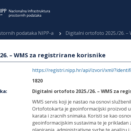
ostornih podataka NIPP-a
Digitalni ortofoto 2025./26. –
/26. – WMS za registrirane korisnike
https://registri.nipp.hr/api/izvori/xml/?identi
1820
aka
:
Digitalni ortofoto 2025./26. – WMS za regi
WMS servis koji je nastao na osnovi služben
Ortofotokarta je geoinformacijski proizvod 
karata i zracnih snimaka. Koristi se kao osno
geoinformacijskim sustavima te je prikladan z
planiranja, administrativne svrhe te analizu i