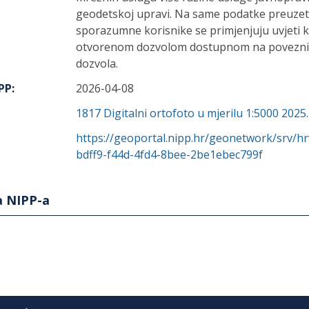
geodetskoj upravi. Na same podatke preuze
sporazumne korisnike se primjenjuju uvjeti 
otvorenom dozvolom dostupnom na poveznici
dozvola.
IPP
:
2026-04-08
1817
Digitalni ortofoto u mjerilu 1:5000 2025
https://geoportal.nipp.hr/geonetwork/srv/h
bdff9-f44d-4fd4-8bee-2be1ebec799f
a NIPP-a