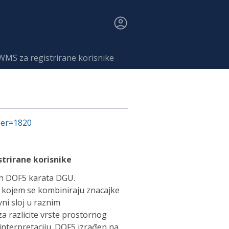
 WMS za registrirane korisnike
fier=1820
strirane korisnike
ih DOF5 karata DGU.
u kojem se kombiniraju znacajke
vni sloj u raznim
a razlicite vrste prostornog
 interpretaciju. DOF5 izrađen na