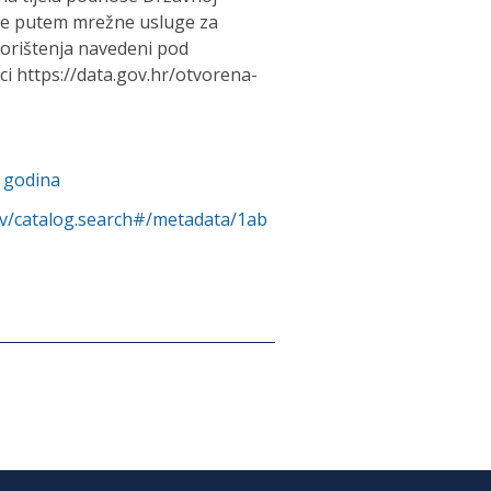
te putem mrežne usluge za
korištenja navedeni pod
 https://data.gov.hr/otvorena-
. godina
rv/catalog.search#/metadata/1ab