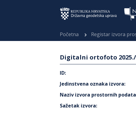
Početna
Registar izvora pr
Digitalni ortofoto 2025.
ID
:
Jedinstvena oznaka izvora
:
Naziv izvora prostornih podat
Sažetak izvora
: