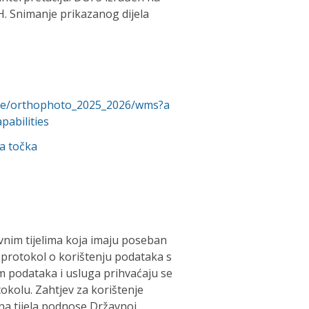
H. Snimanje prikazanog dijela
pire/orthophoto_2025_2026/wms?a
abilities
a točka
nim tijelima koja imaju poseban
u protokol o korištenju podataka s
podataka i usluga prihvaćaju se
okolu. Zahtjev za korištenje
na tijela podnose Državnoj