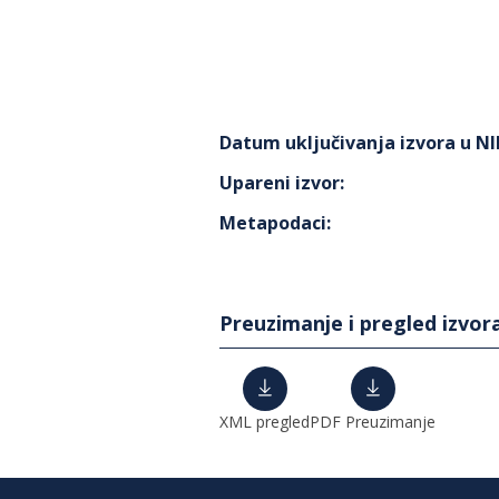
Datum uključivanja izvora u N
Upareni izvor
:
Metapodaci
:
Preuzimanje i pregled izvor
XML pregled
PDF Preuzimanje