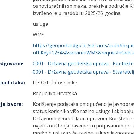
osnovi zračnih snimaka, prekriva područje R
izvršeno je u razdoblju 2025/26. godina.
usluga
WMS
https://geoportal.dgu.hr/services/auth/ins
uthKey=12345&service=WMS&request=GetCap
 odgovorne
0001
-
Državna geodetska uprava
- Kontaktn
0001
-
Državna geodetska uprava
- Stvaratelj
h podataka
:
II 3 Ortofotosnimke
Republika Hrvatska
ja izvora
:
Korištenje podataka omogućeno je javnoprav
status korisnika više razine usluge i sklapaj
Državnom geodetskom upravom. Korištenjem 
uvjeti korištenja navedeni u potpisanom prot
mrežnih usluga više razine usluge javnoprav