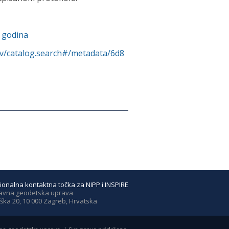
. godina
rv/catalog.search#/metadata/6d8
ionalna kontaktna točka za NIPP i INSPIRE
avna geodetska uprava
ška 20, 10 000 Zagreb, Hrvatska