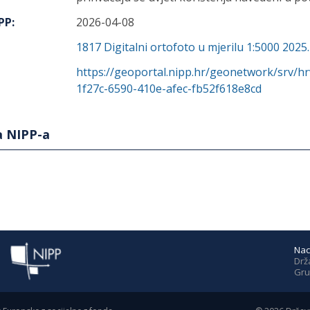
IPP
:
2026-04-08
1817
Digitalni ortofoto u mjerilu 1:5000 2025
https://geoportal.nipp.hr/geonetwork/srv/h
1f27c-6590-410e-afec-fb52f618e8cd
a NIPP-a
Nac
Drž
Gru