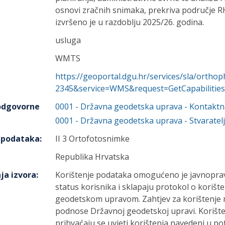
osnovi zračnih snimaka, prekriva područje R
izvršeno je u razdoblju 2025/26. godina.
usluga
WMTS
https://geoportal.dgu.hr/services/sla/ort
2345&service=WMS&request=GetCapabilities
 odgovorne
0001
-
Državna geodetska uprava
- Kontaktn
0001
-
Državna geodetska uprava
- Stvaratelj
h podataka
:
II 3 Ortofotosnimke
Republika Hrvatska
ja izvora
:
Korištenje podataka omogućeno je javnoprav
status korisnika i sklapaju protokol o koriš
geodetskom upravom. Zahtjev za korištenje m
podnose Državnoj geodetskoj upravi. Korišt
prihvaćaju se uvjeti korištenja navedeni u p