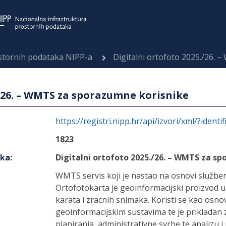
ostornih podataka NIPP-a
Digitalni ortofoto 2025./26.
./26. – WMTS za sporazumne korisnike
https://registri.nipp.hr/api/izvori/xml/?identi
1823
aka
:
Digitalni ortofoto 2025./26. – WMTS za s
WMTS servis koji je nastao na osnovi služb
Ortofotokarta je geoinformacijski proizvod 
karata i zracnih snimaka. Koristi se kao osno
geoinformacijskim sustavima te je prikladan z
planiranja, administrativne svrhe te analizu i