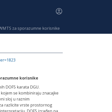
 – WMTS za sporazumne korisnike
fier=1823
porazumne korisnike
enih DOF5 karata DGU.
u kojem se kombiniraju znacajke
vni sloj u raznim
a razlicite vrste prostornog
 interpretaciju. DOF5 izrađen na