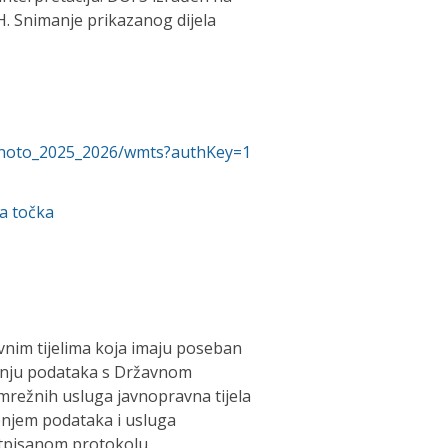
H. Snimanje prikazanog dijela
hophoto_2025_2026/wmts?authKey=1
a točka
nim tijelima koja imaju poseban
tenju podataka s Državnom
režnih usluga javnopravna tijela
enjem podataka i usluga
otpisanom protokolu.