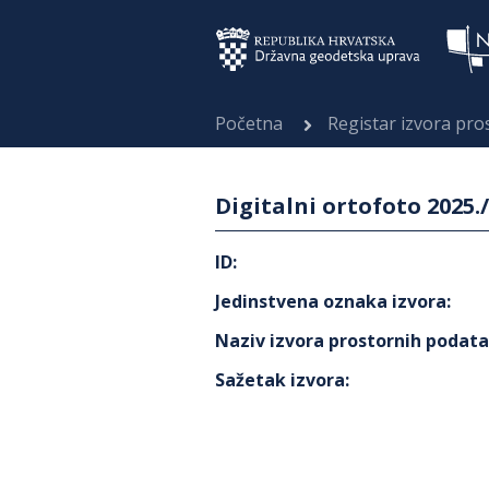
Početna
Registar izvora pr
Digitalni ortofoto 2025
ID
:
Jedinstvena oznaka izvora
:
Naziv izvora prostornih podat
Sažetak izvora
: