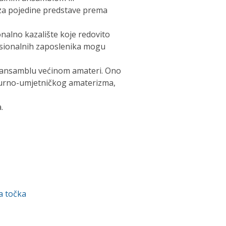
za pojedine predstave prema
onalno kazalište koje redovito
fesionalnih zaposlenika mogu
su ansamblu većinom amateri. Ono
turno-umjetničkog amaterizma,
.
a točka