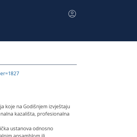
fier=1827
aja koje na Godišnjem izvještaju
onalna kazališta, profesionalna
tnička ustanova odnosno
nalnim ansamblom ili