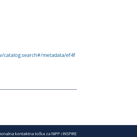
rv/catalog.search#/metadata/ef4f
ionalna kontaktna točka za NIPP i INSPIRE