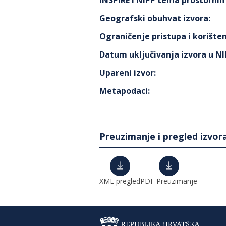
INSPIRE i NIPP tema prostorni
Geografski obuhvat izvora
:
Ograničenje pristupa i korišten
Datum uključivanja izvora u N
Upareni izvor
:
Metapodaci
:
Preuzimanje i pregled izvor
XML pregled
PDF Preuzimanje