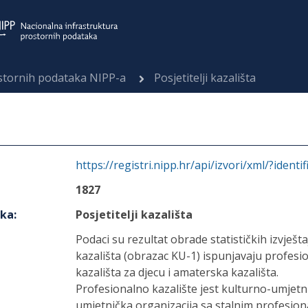
ostornih podataka NIPP-a
Posjetitelji kazališta
https://registri.nipp.hr/api/izvori/xml/?identi
1827
aka
:
Posjetitelji kazališta
Podaci su rezultat obrade statističkih izvješt
kazališta (obrazac KU-1) ispunjavaju profesi
kazališta za djecu i amaterska kazališta.
Profesionalno kazalište jest kulturno-umje
umjetnička organizacija sa stalnim profesio