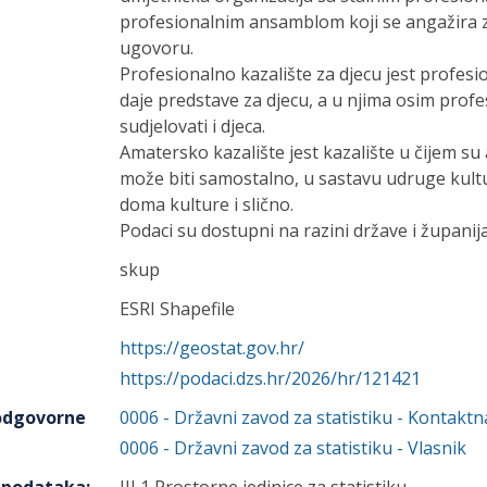
profesionalnim ansamblom koji se angažira 
ugovoru.
Profesionalno kazalište za djecu jest profesi
daje predstave za djecu, a u njima osim pro
sudjelovati i djeca.
Amatersko kazalište jest kazalište u čijem 
može biti samostalno, u sastavu udruge kul
doma kulture i slično.
Podaci su dostupni na razini države i županija
skup
ESRI Shapefile
https://geostat.gov.hr/
https://podaci.dzs.hr/2026/hr/121421
 odgovorne
0006
-
Državni zavod za statistiku
- Kontaktn
0006
-
Državni zavod za statistiku
- Vlasnik