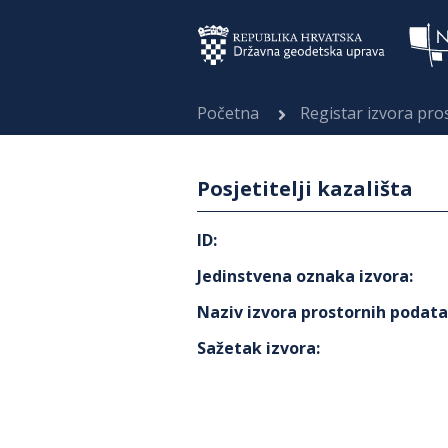
Početna
Registar izvora pr
Posjetitelji kazališta
ID
:
Jedinstvena oznaka izvora
:
Naziv izvora prostornih podat
Sažetak izvora
: