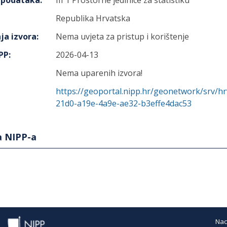
h podataka
:
III 1 Prostorne jedinice za statistiku
Republika Hrvatska
ja izvora
:
Nema uvjeta za pristup i korištenje
IPP
:
2026-04-13
Nema uparenih izvora!
https://geoportal.nipp.hr/geonetwork/srv/h
21d0-a19e-4a9e-ae32-b3effe4dac53
a NIPP-a
Nac