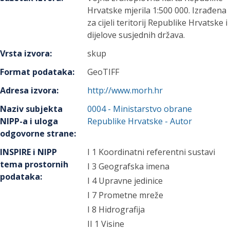
Hrvatske mjerila 1:500 000. Izrađena
za cijeli teritorij Republike Hrvatske i
dijelove susjednih država.
Vrsta izvora
:
skup
Format podataka
:
GeoTIFF
Adresa izvora
:
http://www.morh.hr
Naziv subjekta
0004
-
Ministarstvo obrane
NIPP-a i uloga
Republike Hrvatske
- Autor
odgovorne strane
:
INSPIRE i NIPP
I 1 Koordinatni referentni sustavi
tema prostornih
I 3 Geografska imena
podataka
:
I 4 Upravne jedinice
I 7 Prometne mreže
I 8 Hidrografija
II 1 Visine