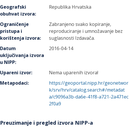
Geografski
Republika Hrvatska
obuhvat izvora
:
Ograničenje
Zabranjeno svako kopiranje,
pristupa i
reproduciranje i umnožavanje bez
korištenja izvora
:
suglasnosti Izdavača.
Datum
2016-04-14
uključivanja izvora
u NIPP
:
Upareni izvor
:
Nema uparenih izvora!
Metapodaci
:
https://geoportal.nipp.hr/geonetwor
k/srv/hrv/catalog.search#/metadat
a/c9096a3b-da6e-41f8-a721-2a471ec
2f0a9
Preuzimanje i pregled izvora NIPP-a