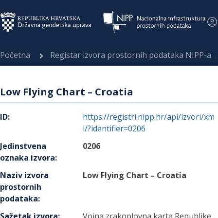
Početna
Registar izvora prostornih podataka NIPP-a
Low Flying Chart – Croatia
ID
:
https://registri.nipp.hr/api/izvori/xm
l/?identifier=0206
Jedinstvena
0206
oznaka izvora
:
Naziv izvora
Low Flying Chart – Croatia
prostornih
podataka
:
Sažetak izvora
:
Vojna zrakoplovna karta Republike