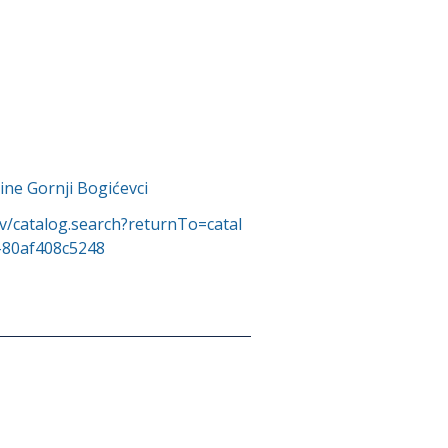
ne Gornji Bogićevci
v/catalog.search?returnTo=catal
-80af408c5248