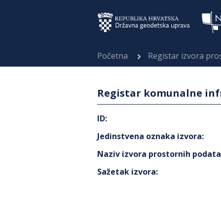
Početna
Registar izvora pr
Registar komunalne inf
ID
:
Jedinstvena oznaka izvora
:
Naziv izvora prostornih podat
Sažetak izvora
: