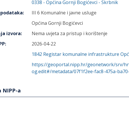
0338
-
Općina Gornji Bogićevci
- Skrbnik
h podataka
:
III 6 Komunalne i javne usluge
Općina Gornji Bogićevci
ja izvora
:
Nema uvjeta za pristup i korištenje
IPP
:
2026-04-22
1842
Registar komunalne infrastrukture Opći
https://geoportal.nipp.hr/geonetwork/srv/hr
og.edit#/metadata/07f1f2ee-fac8-475a-ba70
a NIPP-a