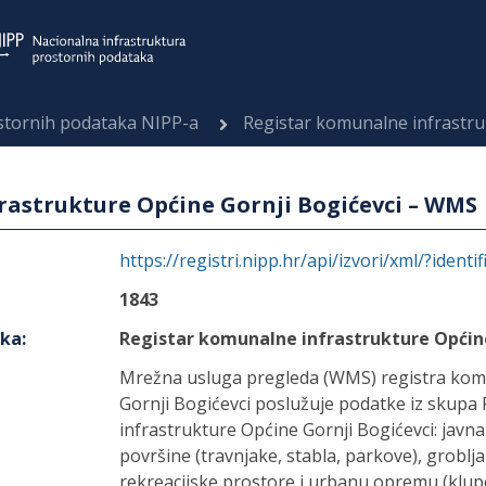
ostornih podataka NIPP-a
Registar komunalne infrastrukt
rastrukture Općine Gornji Bogićevci – WMS
https://registri.nipp.hr/api/izvori/xml/?identi
1843
aka
:
Registar komunalne infrastrukture Općin
Mrežna usluga pregleda (WMS) registra kom
Gornji Bogićevci poslužuje podatke iz skupa
infrastrukture Općine Gornji Bogićevci: javna 
površine (travnjake, stabla, parkove), groblja
rekreacijske prostore i urbanu opremu (klupe 