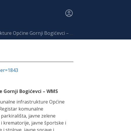
ure Općine Gornji Bogićevci – WMS
fier=1843
e Gornji Bogićevci – WMS
unalne infrastrukture Općine
 Registar komunalne
parkirališta, javne zelene
 i krematorije, javne športske i
i stolove, javne sprave i