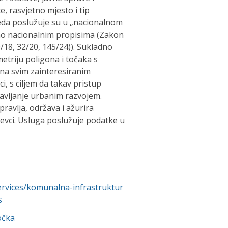
e, rasvjetno mjesto i tip
leda poslužuje su u „nacionalnom
o nacionalnim propisima (Zakon
8, 32/20, 145/24)). Sukladno
triju poligona i točaka s
na svim zainteresiranim
, s ciljem da takav pristup
ravljanje urbanim razvojem.
avlja, održava i ažurira
ćevci. Usluga poslužuje podatke u
services/komunalna-infrastruktur
s
očka