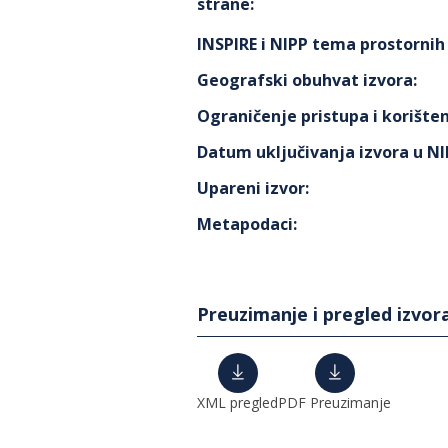
strane
:
INSPIRE i NIPP tema prostorni
Geografski obuhvat izvora
:
Ograničenje pristupa i korišten
Datum uključivanja izvora u N
Upareni izvor
:
Metapodaci
:
Preuzimanje i pregled izvor
XML pregled
PDF Preuzimanje