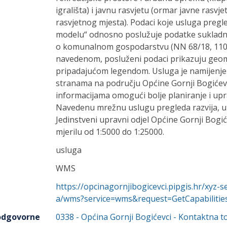
igrališta) i javnu rasvjetu (ormar javne rasvjet
rasvjetnog mjesta). Podaci koje usluga preg
modelu“ odnosno poslužuje podatke sukladn
o komunalnom gospodarstvu (NN 68/18, 110/1
navedenom, posluženi podaci prikazuju geome
pripadajućom legendom. Usluga je namijenje
stranama na području Općine Gornji Bogićevci
informacijama omogući bolje planiranje i up
Navedenu mrežnu uslugu pregleda razvija, upr
Jedinstveni upravni odjel Općine Gornji Bogi
mjerilu od 1:5000 do 1:25000.
usluga
WMS
https://opcinagornjibogicevci.pipgis.hr/xyz-
a/wms?service=wms&request=GetCapabilitie
 odgovorne
0338
-
Općina Gornji Bogićevci
- Kontaktna t