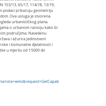
 153/13, 65/17, 114/18, 13/19,
i podaci prikazuju geometriju
endom. Ova usluga je stvorena
regleda urbanističkog plana.
acijama o urbanom razvoju kako bi
dskim područjima. Navedenu
ržava i ažurira Jedinstveni
rske i komunalne djelatnosti i
ke u mjerilu od 1:5000 do
ms?service=wms&request=GetCapab