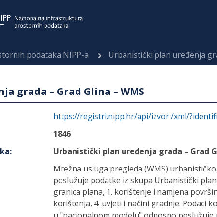
ostornih podataka NIPP-a
Urbanistički plan uređenja g
nja grada – Grad Glina – WMS
https://registri.nipp.hr/api/izvori/xml/?identi
1846
aka
:
Urbanistički plan uređenja grada – Grad 
Mrežna usluga pregleda (WMS) urbanističkog
poslužuje podatke iz skupa Urbanistički plan
granica plana, 1. korištenje i namjena površina
korištenja, 4. uvjeti i načini gradnje. Podaci
u "nacionalnom modelu" odnosno poslužuje 