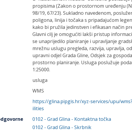
propisima (Zakon o prostornom uređenju (NN
98/19, 67/23). Sukladno navedenom, poslužen
poligona, linija i točaka s pripadajućom leg
kako bi pružila jedinstven i efikasan način p
Glavni cilj je omogućiti lakši pristup inform
se unaprijedilo planiranje i upravljanje gra
mrežnu uslugu pregleda, razvija, upravlja, od
upravni odjel Grada Gline, Odsjek za gospoda
prostorno planiranje. Usluga poslužuje podat
1:25000.
usluga
WMS
https://glina.pipgis.hr/xyz-services/upu/w
ilities
 odgovorne
0102
-
Grad Glina
- Kontaktna točka
0102
-
Grad Glina
- Skrbnik