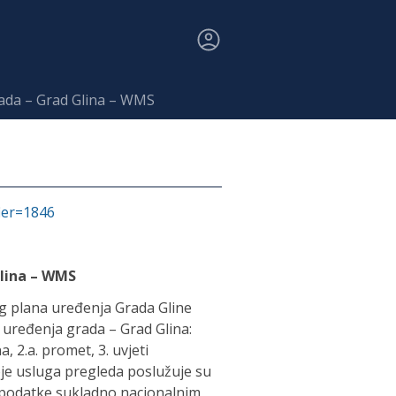
rada – Grad Glina – WMS
fier=1846
Glina – WMS
 plana uređenja Grada Gline
 uređenja grada – Grad Glina:
, 2.a. promet, 3. uvjeti
 koje usluga pregleda poslužuje su
podatke sukladno nacionalnim