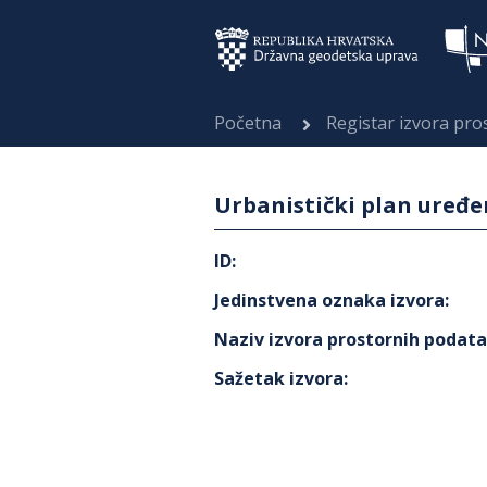
Početna
Registar izvora pr
Urbanistički plan uređe
ID
:
Jedinstvena oznaka izvora
:
Naziv izvora prostornih podat
Sažetak izvora
: