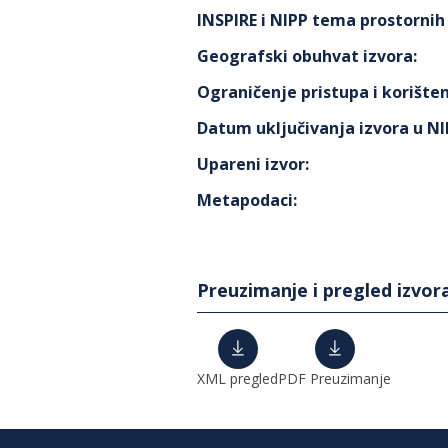
INSPIRE i NIPP tema prostorni
Geografski obuhvat izvora
:
Ograničenje pristupa i korišten
Datum uključivanja izvora u N
Upareni izvor
:
Metapodaci
:
Preuzimanje i pregled izvor
XML pregled
PDF Preuzimanje