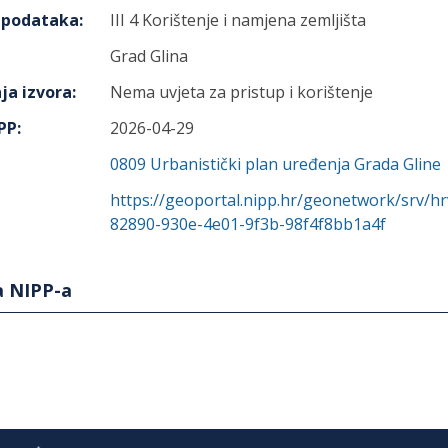
h podataka
:
III 4 Korištenje i namjena zemljišta
Grad Glina
ja izvora
:
Nema uvjeta za pristup i korištenje
IPP
:
2026-04-29
0809
Urbanistički plan uređenja Grada Gline
https://geoportal.nipp.hr/geonetwork/srv/h
82890-930e-4e01-9f3b-98f4f8bb1a4f
a NIPP-a