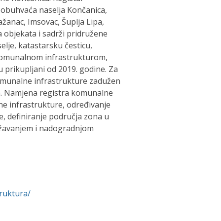
obuhvaća naselja Končanica,
žanac, Imsovac, Šuplja Lipa,
a objekata i sadrži pridružene
selje, katastarsku česticu,
 komunalnom infrastrukturom,
u prikupljani od 2019. godine. Za
 komunalne infrastrukture zadužen
ca. Namjena registra komunalne
ne infrastrukture, određivanje
e, definiranje područja zona u
državanjem i nadogradnjom
ruktura/