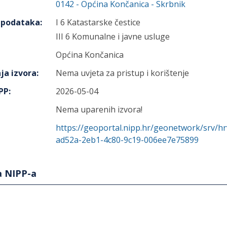
0142
-
Općina Končanica
- Skrbnik
h podataka
:
I 6 Katastarske čestice
III 6 Komunalne i javne usluge
Općina Končanica
ja izvora
:
Nema uvjeta za pristup i korištenje
IPP
:
2026-05-04
Nema uparenih izvora!
https://geoportal.nipp.hr/geonetwork/srv/h
ad52a-2eb1-4c80-9c19-006ee7e75899
a NIPP-a