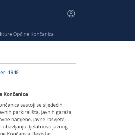
ukture Općine Končanica
fier=1848
e Končanica
čanica sastoji se sljedećih
vnih parkirališta, javnih garaža,
javne namjene, javne rasvjete,
h obavljanju djelatnosti javnog
ne Končanica. Registar