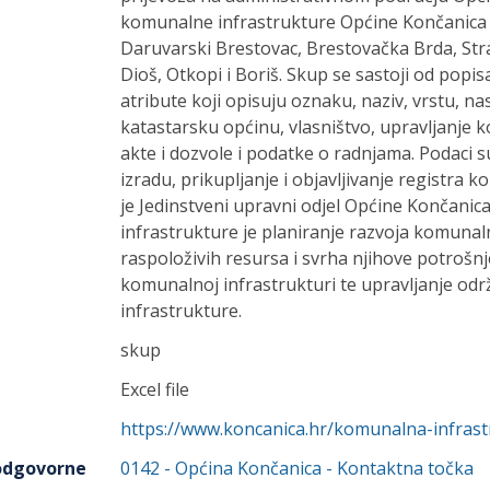
komunalne infrastrukture Općine Končanica 
Daruvarski Brestovac, Brestovačka Brda, Stra
Dioš, Otkopi i Boriš. Skup se sastoji od popis
atribute koji opisuju oznaku, naziv, vrstu, na
katastarsku općinu, vlasništvo, upravljanje
akte i dozvole i podatke o radnjama. Podaci s
izradu, prikupljanje i objavljivanje registra
je Jedinstveni upravni odjel Općine Končani
infrastrukture je planiranje razvoja komunal
raspoloživih resursa i svrha njihove potrošnj
komunalnoj infrastrukturi te upravljanje o
infrastrukture.
skup
Excel file
https://www.koncanica.hr/komunalna-infrast
 odgovorne
0142
-
Općina Končanica
- Kontaktna točka