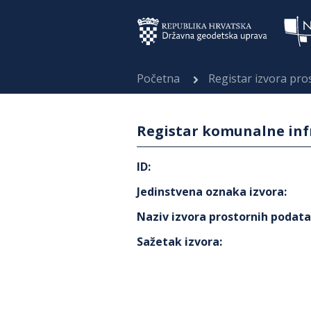
Početna
Registar izvora pr
Registar komunalne inf
ID
:
Jedinstvena oznaka izvora
:
Naziv izvora prostornih podat
Sažetak izvora
: