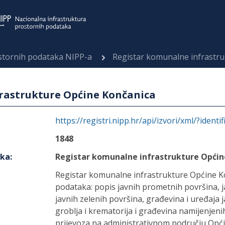
ostornih podataka NIPP-a
Registar komunalne infrastr
rastrukture Općine Končanica
https://registri.nipp.hr/api/izvori/xml/?identi
1848
aka
:
Registar komunalne infrastrukture Općin
Registar komunalne infrastrukture Općine Kon
podataka: popis javnih prometnih površina, ja
javnih zelenih površina, građevina i uređaja 
groblja i krematorija i građevina namijenjeni
prijevoza na administrativnom području Opći