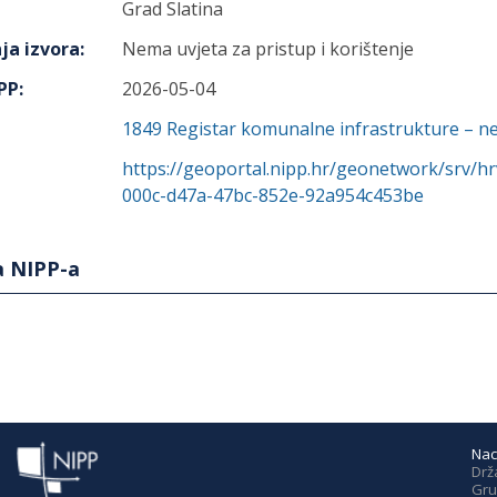
Grad Slatina
ja izvora
:
Nema uvjeta za pristup i korištenje
IPP
:
2026-05-04
1849
Registar komunalne infrastrukture – ne
https://geoportal.nipp.hr/geonetwork/srv/h
000c-d47a-47bc-852e-92a954c453be
a NIPP-a
Nac
Drž
Gru