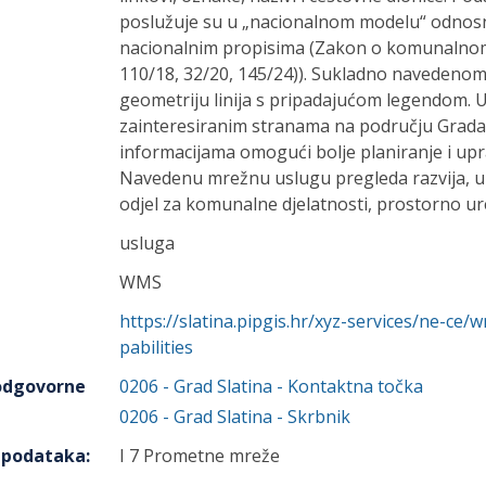
poslužuje su u „nacionalnom modelu“ odnos
nacionalnim propisima (Zakon o komunalno
110/18, 32/20, 145/24)). Sukladno navedenom
geometriju linija s pripadajućom legendom. 
zainteresiranim stranama na području Grada S
informacijama omogući bolje planiranje i up
Navedenu mrežnu uslugu pregleda razvija, up
odjel za komunalne djelatnosti, prostorno ure
usluga
WMS
https://slatina.pipgis.hr/xyz-services/ne-
pabilities
 odgovorne
0206
-
Grad Slatina
- Kontaktna točka
0206
-
Grad Slatina
- Skrbnik
h podataka
:
I 7 Prometne mreže