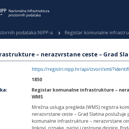
ostornih podataka NIPP-a
Registar komunalne infrastrukture – 
astrukture – nerazvrstane ceste – Grad Sl
https://registri.nipp.hr/api/izvori/xml/?identi
1850
aka
:
Registar komunalne infrastrukture – nera
WMS
Mrežna usluga pregleda (WMS) registra komu
nerazvrstane ceste – Grad Slatina poslužuje 
komunalne infrastrukture – nerazvrstane cest
linkovi, oznake, nazivi i cestovne dionice. Po