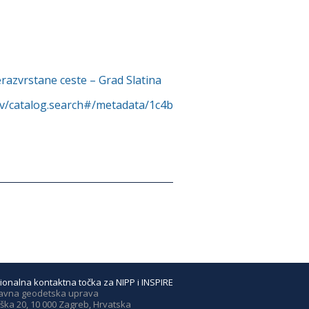
razvrstane ceste – Grad Slatina
rv/catalog.search#/metadata/1c4b
ionalna kontaktna točka za NIPP i INSPIRE
avna geodetska uprava
ška 20, 10 000 Zagreb, Hrvatska