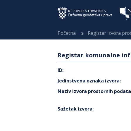
Početna
Registar izvora pr
Registar komunalne infr
ID
:
Jedinstvena oznaka izvora
:
Naziv izvora prostornih podat
Sažetak izvora
: