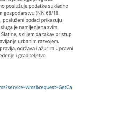
no poslužuje podatke sukladno
m gospodarstvu (NN 68/18,
, posluženi podaci prikazuju
Usluga je namijenjena svim
latine, s ciljem da takav pristup
ravljanje urbanim razvojem.
ravlja, održava i ažurira Upravni
đenje i graditeljstvo.
ce/wms?service=wms&request=GetCa