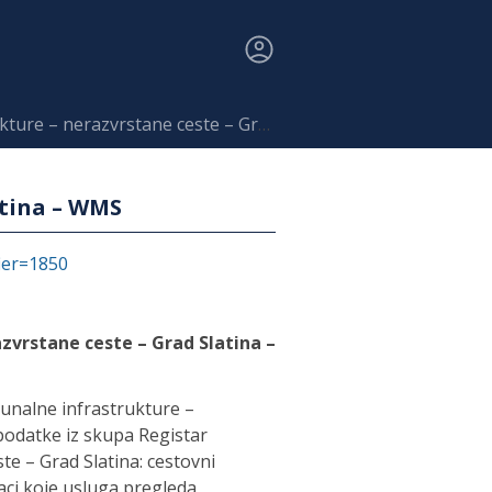
nerazvrstane ceste – Grad Slatina – WMS
atina – WMS
fier=1850
zvrstane ceste – Grad Slatina –
nalne infrastrukture –
podatke iz skupa Registar
e – Grad Slatina: cestovni
daci koje usluga pregleda