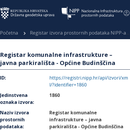
Početna
Registar izvora prostornih podataka NIPP-a
Registar komunalne infrastrukture –
javna parkirališta - Općine Budinščina
ID
:
https://registri.nipp.hr/api/izvori/xm
l/?identifier=1860
Jedinstvena
1860
oznaka izvora
:
Naziv izvora
Registar komunalne
prostornih
infrastrukture – javna
podataka
:
parkirališta - Općine Budinščina