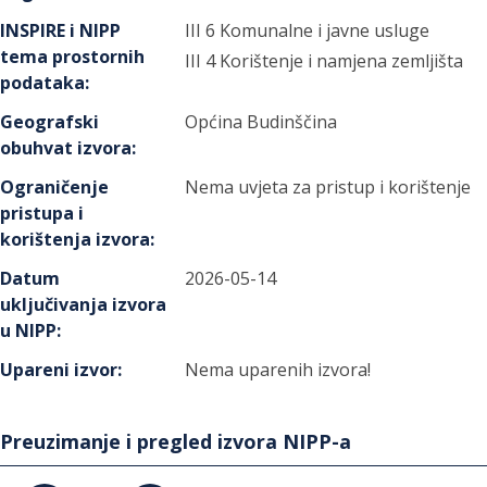
INSPIRE i NIPP
III 6 Komunalne i javne usluge
tema prostornih
III 4 Korištenje i namjena zemljišta
podataka
:
Geografski
Općina Budinščina
obuhvat izvora
:
Ograničenje
Nema uvjeta za pristup i korištenje
pristupa i
korištenja izvora
:
Datum
2026-05-14
uključivanja izvora
u NIPP
:
Upareni izvor
:
Nema uparenih izvora!
Preuzimanje i pregled izvora NIPP-a