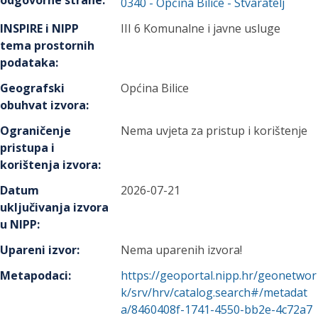
odgovorne strane
:
0340
-
Općina Bilice
- Stvaratelj
INSPIRE i NIPP
III 6 Komunalne i javne usluge
tema prostornih
podataka
:
Geografski
Općina Bilice
obuhvat izvora
:
Ograničenje
Nema uvjeta za pristup i korištenje
pristupa i
korištenja izvora
:
Datum
2026-07-21
uključivanja izvora
u NIPP
:
Upareni izvor
:
Nema uparenih izvora!
Metapodaci
:
https://geoportal.nipp.hr/geonetwor
k/srv/hrv/catalog.search#/metadat
a/8460408f-1741-4550-bb2e-4c72a7