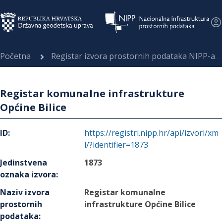
Početna
Registar izvora prostornih podataka NIPP-a
Registar komunalne infrastrukture
Općine Bilice
ID
:
https://registri.nipp.hr/api/izvori/xm
l/?identifier=1873
Jedinstvena
1873
oznaka izvora
:
Naziv izvora
Registar komunalne
prostornih
infrastrukture Općine Bilice
podataka
: