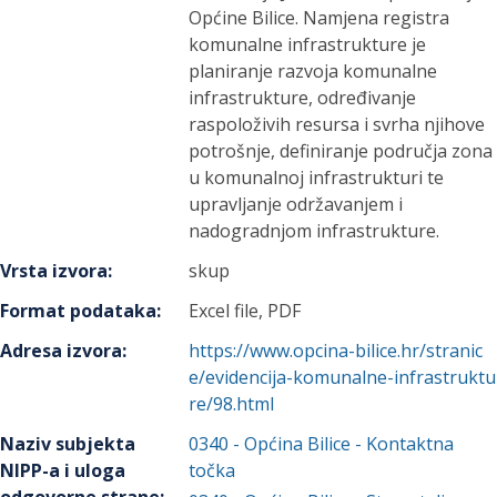
Općine Bilice. Namjena registra
komunalne infrastrukture je
planiranje razvoja komunalne
infrastrukture, određivanje
raspoloživih resursa i svrha njihove
potrošnje, definiranje područja zona
u komunalnoj infrastrukturi te
upravljanje održavanjem i
nadogradnjom infrastrukture.
Vrsta izvora
:
skup
Format podataka
:
Excel file, PDF
Adresa izvora
:
https://www.opcina-bilice.hr/stranic
e/evidencija-komunalne-infrastruktu
re/98.html
Naziv subjekta
0340
-
Općina Bilice
- Kontaktna
NIPP-a i uloga
točka