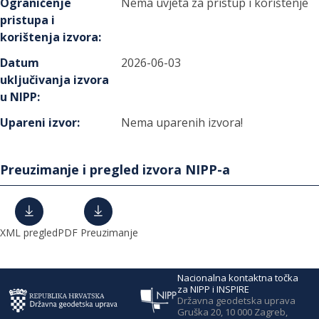
Ograničenje
Nema uvjeta za pristup i korištenje
pristupa i
korištenja izvora
:
Datum
2026-06-03
uključivanja izvora
u NIPP
:
Upareni izvor
:
Nema uparenih izvora!
Preuzimanje i pregled izvora NIPP-a
XML pregled
PDF Preuzimanje
Nacionalna kontaktna točka
za NIPP i INSPIRE
Državna geodetska uprava
Gruška 20, 10 000 Zagreb,