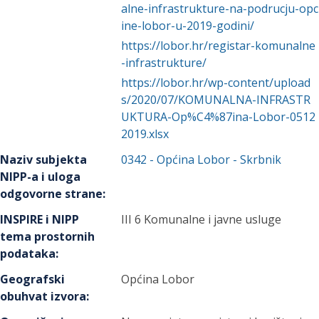
alne-infrastrukture-na-podrucju-opc
ine-lobor-u-2019-godini/
https://lobor.hr/registar-komunalne
-infrastrukture/
https://lobor.hr/wp-content/upload
s/2020/07/KOMUNALNA-INFRASTR
UKTURA-Op%C4%87ina-Lobor-0512
2019.xlsx
Naziv subjekta
0342
-
Općina Lobor
- Skrbnik
NIPP-a i uloga
odgovorne strane
:
INSPIRE i NIPP
III 6 Komunalne i javne usluge
tema prostornih
podataka
:
Geografski
Općina Lobor
obuhvat izvora
: