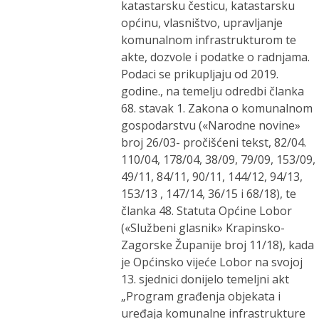
katastarsku česticu, katastarsku
općinu, vlasništvo, upravljanje
komunalnom infrastrukturom te
akte, dozvole i podatke o radnjama.
Podaci se prikupljaju od 2019.
godine., na temelju odredbi članka
68. stavak 1. Zakona o komunalnom
gospodarstvu («Narodne novine»
broj 26/03- pročišćeni tekst, 82/04.
110/04, 178/04, 38/09, 79/09, 153/09,
49/11, 84/11, 90/11, 144/12, 94/13,
153/13 , 147/14, 36/15 i 68/18), te
članka 48. Statuta Općine Lobor
(«Službeni glasnik» Krapinsko-
Zagorske Županije broj 11/18), kada
je Općinsko vijeće Lobor na svojoj
13. sjednici donijelo temeljni akt
„Program građenja objekata i
uređaja komunalne infrastrukture