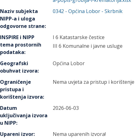
a-popis-groblja-i-krematorija.xlsx
Naziv subjekta
0342
-
Općina Lobor
- Skrbnik
NIPP-a i uloga
odgovorne strane
:
INSPIRE i NIPP
I 6 Katastarske čestice
tema prostornih
III 6 Komunalne i javne usluge
podataka
:
Geografski
Općina Lobor
obuhvat izvora
:
Ograničenje
Nema uvjeta za pristup i korištenje
pristupa i
korištenja izvora
:
Datum
2026-06-03
uključivanja izvora
u NIPP
:
Upareni izvor
:
Nema uparenih izvora!