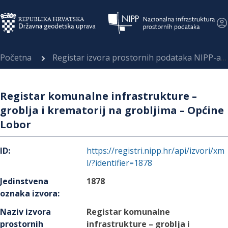
Početna
Registar izvora prostornih podataka NIPP-a
Registar komunalne infrastrukture –
groblja i krematorij na grobljima – Općine
Lobor
ID
:
https://registri.nipp.hr/api/izvori/xm
l/?identifier=1878
Jedinstvena
1878
oznaka izvora
:
Naziv izvora
Registar komunalne
prostornih
infrastrukture – groblja i